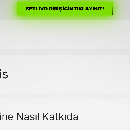
BETLİVO GİRİŞ İÇİN TIKLAYINIZ!
is
ine Nasıl Katkıda