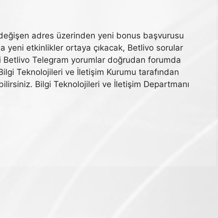
 değişen adres üzerinden yeni bonus başvurusu
da yeni etkinlikler ortaya çıkacak, Betlivo sorular
ilgili Betlivo Telegram yorumlar doğrudan forumda
Bilgi Teknolojileri ve İletişim Kurumu tarafından
ilirsiniz. Bilgi Teknolojileri ve İletişim Departmanı