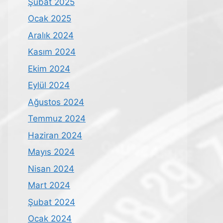
Şubat 2025
Ocak 2025
Aralık 2024
Kasım 2024
Ekim 2024
Eylül 2024
Ağustos 2024
Temmuz 2024
Haziran 2024
Mayıs 2024
Nisan 2024
Mart 2024
Şubat 2024
Ocak 2024