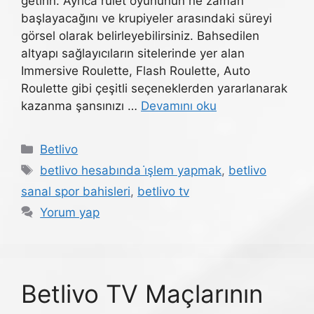
getirin. Ayrıca rulet oyununun ne zaman
başlayacağını ve krupiyeler arasındaki süreyi
görsel olarak belirleyebilirsiniz. Bahsedilen
altyapı sağlayıcıların sitelerinde yer alan
Immersive Roulette, Flash Roulette, Auto
Roulette gibi çeşitli seçeneklerden yararlanarak
kazanma şansınızı …
Devamını oku
Kategoriler
Betlivo
Etiketler
betlivo hesabında i̇şlem yapmak
,
betlivo
sanal spor bahisleri
,
betlivo tv
Yorum yap
Betlivo TV Maçlarının