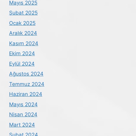
Mayıs 2025
Şubat 2025
Ocak 2025
Aralık 2024
Kasım 2024
Ekim 2024
Eylül 2024
Ağustos 2024
Temmuz 2024
Haziran 2024
Mayıs 2024
Nisan 2024
Mart 2024
Şubat 2024