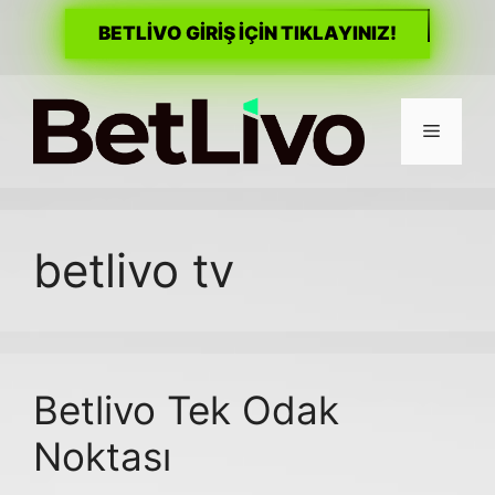
BETLİVO GİRİŞ İÇİN TIKLAYINIZ!
İçeriğe
atla
Menü
betlivo tv
Betlivo Tek Odak
Noktası