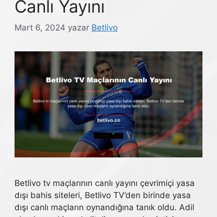
Canlı Yayını
Mart 6, 2024
yazar
Betlivo
Betlivo tv maçlarının canlı yayını çevrimiçi yasa
dışı bahis siteleri, Betlivo TV’den birinde yasa
dışı canlı maçların oynandığına tanık oldu. Adil