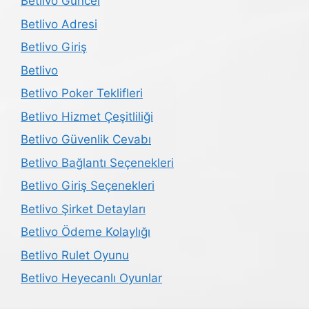
Betlivo Güncel
Betlivo Adresi
Betlivo Giriş
Betlivo
Betlivo Poker Teklifleri
Betlivo Hizmet Çeşitliliği
Betlivo Güvenlik Cevabı
Betlivo Bağlantı Seçenekleri
Betlivo Giriş Seçenekleri
Betlivo Şirket Detayları
Betlivo Ödeme Kolaylığı
Betlivo Rulet Oyunu
Betlivo Heyecanlı Oyunlar