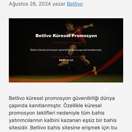
Ağustos 28, 2024
yazar
Betlivo
Betlivo küresel promosyon güvenilirliği dünya
çapında kanıtlanmıştır. Özellikle küresel
promosyon teklifleri nedeniyle tüm bahis
yatırımcılarının kalbini kazanan eşsiz bir bahis
sitesidir. Betlivo bahis sitesine erişmek için bu