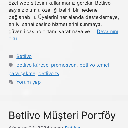
özel web sitesini kullanmanız gerekir. Betlivo
sayısız olumlu özelliği belirli bir nedene
bağlanabilir. Üyelerini her alanda desteklemeye,
en iyi sanal casino hizmetlerini sunmaya,
güvenli casino ortamı yaratmaya ve …
Devamını
oku
Kategoriler
Betlivo
Etiketler
betlivo küresel promosyon
,
betlivo temel
para çekme
,
betlivo tv
Yorum yap
Betlivo Müşteri Portföy
Ağustos 24, 2024
yazar
Betlivo