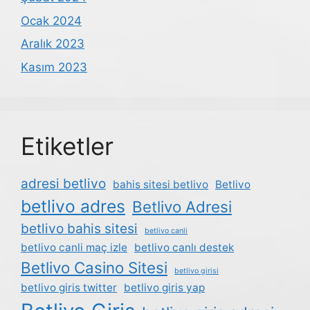
Ocak 2024
Aralık 2023
Kasım 2023
Etiketler
adresi betlivo
bahis sitesi betlivo
Betlivo
betlivo adres
Betlivo Adresi
betlivo bahis sitesi
betlivo canli
betlivo canli maç izle
betlivo canlı destek
Betlivo Casino Sitesi
betlivo girisi
betlivo giris twitter
betlivo giris yap