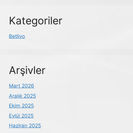
Kategoriler
Betlivo
Arşivler
Mart 2026
Aralık 2025
Ekim 2025
Eylül 2025
Haziran 2025