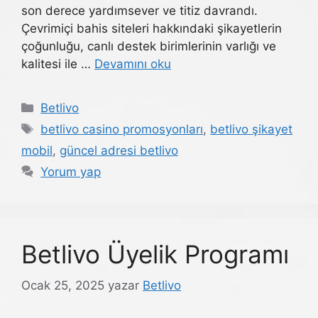
son derece yardımsever ve titiz davrandı.
Çevrimiçi bahis siteleri hakkındaki şikayetlerin
çoğunluğu, canlı destek birimlerinin varlığı ve
kalitesi ile …
Devamını oku
Kategoriler
Betlivo
Etiketler
betlivo casino promosyonları
,
betlivo şikayet
mobil
,
güncel adresi betlivo
Yorum yap
Betlivo Üyelik Programı
Ocak 25, 2025
yazar
Betlivo