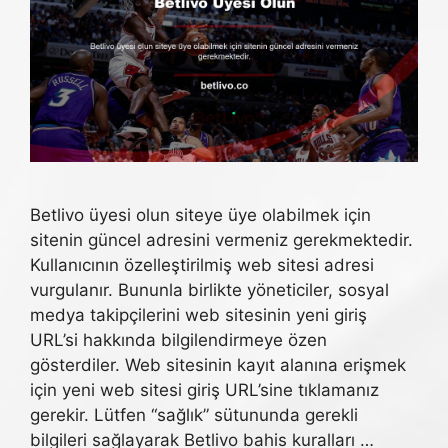
Betlivo üyesi olun siteye üye olabilmek için
sitenin güncel adresini vermeniz gerekmektedir.
Kullanıcının özelleştirilmiş web sitesi adresi
vurgulanır. Bununla birlikte yöneticiler, sosyal
medya takipçilerini web sitesinin yeni giriş
URL’si hakkında bilgilendirmeye özen
gösterdiler. Web sitesinin kayıt alanına erişmek
için yeni web sitesi giriş URL’sine tıklamanız
gerekir. Lütfen “sağlık” sütununda gerekli
bilgileri sağlayarak Betlivo bahis kuralları …