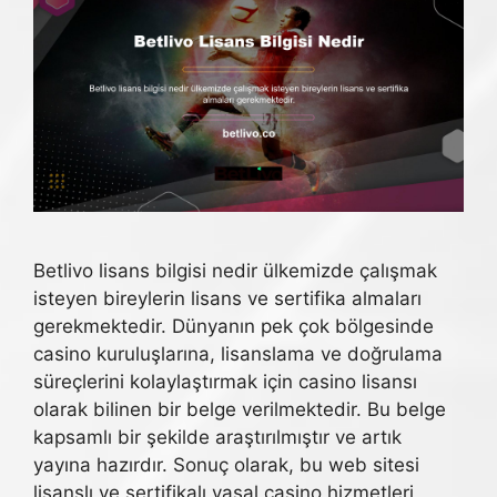
Betlivo lisans bilgisi nedir ülkemizde çalışmak
isteyen bireylerin lisans ve sertifika almaları
gerekmektedir. Dünyanın pek çok bölgesinde
casino kuruluşlarına, lisanslama ve doğrulama
süreçlerini kolaylaştırmak için casino lisansı
olarak bilinen bir belge verilmektedir. Bu belge
kapsamlı bir şekilde araştırılmıştır ve artık
yayına hazırdır. Sonuç olarak, bu web sitesi
lisanslı ve sertifikalı yasal casino hizmetleri