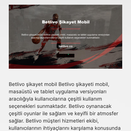
Betlivo şikayet mobil Betlivo şikayeti mobil,
masaüstü ve tablet uygulama versiyonları
aracılığıyla kullanıcılarına çeşitli kullanım
seçenekleri sunmaktadır. Betlivo oynanacak
çeşitli oyunlar ile sağlam ve keyifli bir atmosfer
sağlar. Betlivo müşteri hizmetleri ekibi,
kullanıcılarının ihtiyaçlarını karşılama konusunda