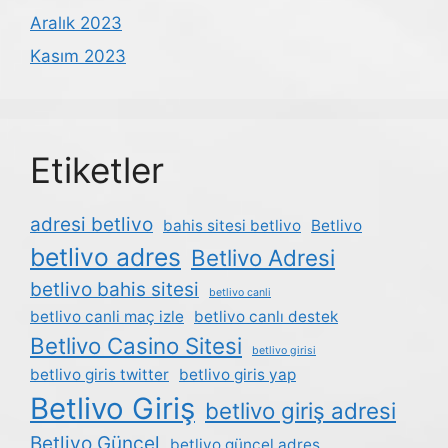
Aralık 2023
Kasım 2023
Etiketler
adresi betlivo
bahis sitesi betlivo
Betlivo
betlivo adres
Betlivo Adresi
betlivo bahis sitesi
betlivo canli
betlivo canli maç izle
betlivo canlı destek
Betlivo Casino Sitesi
betlivo girisi
betlivo giris twitter
betlivo giris yap
Betlivo Giriş
betlivo giriş adresi
Betlivo Güncel
betlivo güncel adres