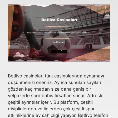
Betlivo casinoları türk casinolarında oynamayı
düşünmenizi öneririz. Ayrıca sunulan sayıları
gözden kaçırmadan size daha geniş bir
yelpazede spor bahis fırsatları sunar. Adresler
çeşitli ayrıntılar içerir. Bu platform, çeşitli
disiplinlerden ve liglerden çok çeşitli spor
etkinliklerine ev sahipliği yapıyor. Betlivo telefon