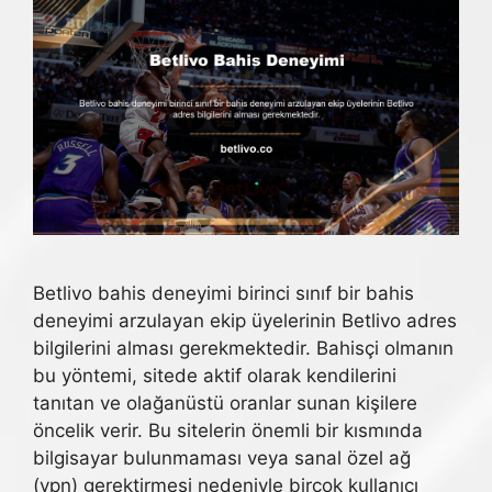
Betlivo bahis deneyimi birinci sınıf bir bahis
deneyimi arzulayan ekip üyelerinin Betlivo adres
bilgilerini alması gerekmektedir. Bahisçi olmanın
bu yöntemi, sitede aktif olarak kendilerini
tanıtan ve olağanüstü oranlar sunan kişilere
öncelik verir. Bu sitelerin önemli bir kısmında
bilgisayar bulunmaması veya sanal özel ağ
(vpn) gerektirmesi nedeniyle birçok kullanıcı