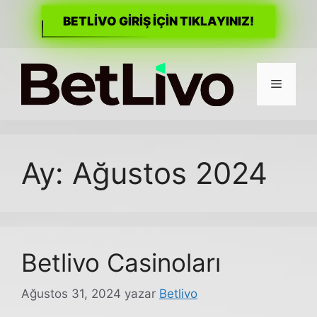
BETLİVO GİRİŞ İÇİN TIKLAYINIZ!
İçeriğe
atla
Menü
Ay:
Ağustos 2024
Betlivo Casinoları
Ağustos 31, 2024
yazar
Betlivo