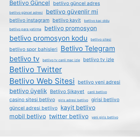
Betlivo Güncel
betlivo güncel adres
betlivo güvenlir mi
betlivo güncel adresi
betlivo instagram
betlivo kayit
betlivo kaç oldu
betlivo promosyon
betlivo para yatirma
betlivo promosyon kodu
betlivo sitesi
Betlivo Telegram
betlivo spor bahisleri
betlivo tv
betlivo tv izle
betlivo tv canli maç izle
Betlivo Twitter
Betlivo Web Sitesi
betlivo yeni adresi
betlivo üyelik
Betlivo Şikayet
canli betlivo
casino sitesi betlivo
girisi betlivo
giris adresi betlivo
kayit betlivo
güncel adresi betlivo
mobil betlivo
twitter betlivo
yeni giris betlivo