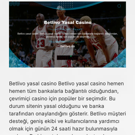
Betlivo yasal casino Betlivo yasal casino hemen
hemen tüm bankalarla bağlantılı olduğundan,
çevrimiçi casino için popüler bir seçimdir. Bu
durum sitenin yasal olduğunu ve banka
tarafından onaylandığını gösterir. Betlivo müşteri
desteği, geniş ekibi ve kullanıcılarına yardımcı
olmak için günün 24 saati hazır bulunmasıyla