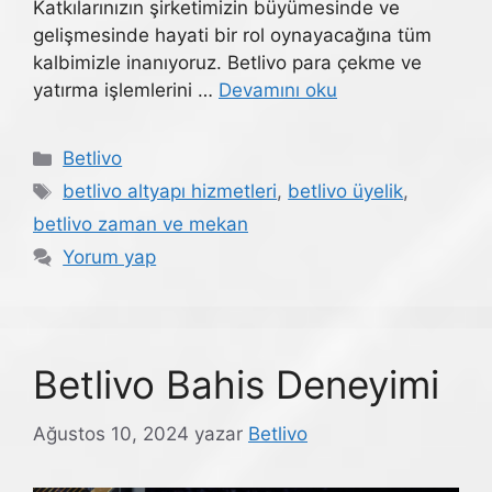
Katkılarınızın şirketimizin büyümesinde ve
gelişmesinde hayati bir rol oynayacağına tüm
kalbimizle inanıyoruz. Betlivo para çekme ve
yatırma işlemlerini …
Devamını oku
Kategoriler
Betlivo
Etiketler
betlivo altyapı hizmetleri
,
betlivo üyelik
,
betlivo zaman ve mekan
Yorum yap
Betlivo Bahis Deneyimi
Ağustos 10, 2024
yazar
Betlivo