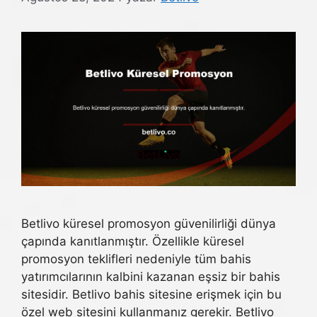
Betlivo küresel promosyon güvenilirliği dünya
çapında kanıtlanmıştır. Özellikle küresel
promosyon teklifleri nedeniyle tüm bahis
yatırımcılarının kalbini kazanan eşsiz bir bahis
sitesidir. Betlivo bahis sitesine erişmek için bu
özel web sitesini kullanmanız gerekir. Betlivo