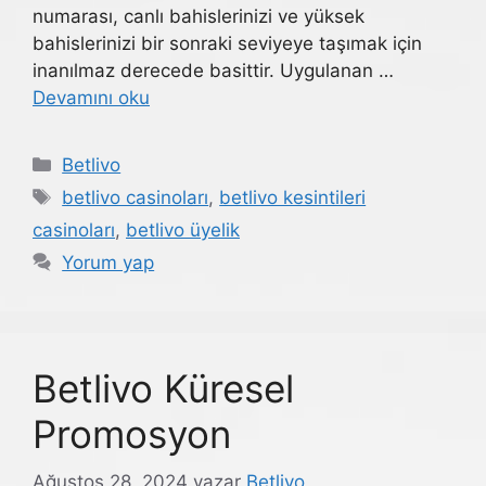
numarası, canlı bahislerinizi ve yüksek
bahislerinizi bir sonraki seviyeye taşımak için
inanılmaz derecede basittir. Uygulanan …
Devamını oku
Kategoriler
Betlivo
Etiketler
betlivo casinoları
,
betlivo kesintileri
casinoları
,
betlivo üyelik
Yorum yap
Betlivo Küresel
Promosyon
Ağustos 28, 2024
yazar
Betlivo