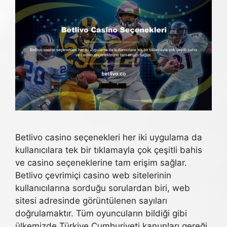
Betlivo casino seçenekleri her iki uygulama da
kullanıcılara tek bir tıklamayla çok çeşitli bahis
ve casino seçeneklerine tam erişim sağlar.
Betlivo çevrimiçi casino web sitelerinin
kullanıcılarına sorduğu sorulardan biri, web
sitesi adresinde görüntülenen sayıları
doğrulamaktır. Tüm oyuncuların bildiği gibi
ülkemizde Türkiye Cumhuriyeti kanunları gereği