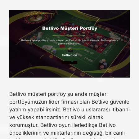
Betlivo müşteri portföy şu anda müşteri
portföyümüzün lider firması olan Betlivo güvenle
yatırım yapabilirsiniz. Betlivo uluslararası itibarını
ve yüksek standartlarını sürekli olarak
korumuştur. Betlivo oyun ilerledikçe Betlivo
önceliklerinin ve miktarlarının değiştiği bir canlı