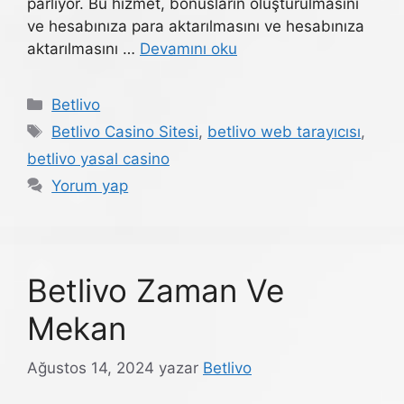
parlıyor. Bu hizmet, bonusların oluşturulmasını
ve hesabınıza para aktarılmasını ve hesabınıza
aktarılmasını …
Devamını oku
Kategoriler
Betlivo
Etiketler
Betlivo Casino Sitesi
,
betlivo web tarayıcısı
,
betlivo yasal casino
Yorum yap
Betlivo Zaman Ve
Mekan
Ağustos 14, 2024
yazar
Betlivo