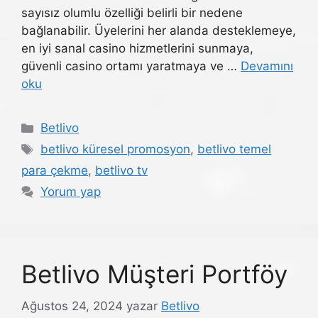
sayısız olumlu özelliği belirli bir nedene
bağlanabilir. Üyelerini her alanda desteklemeye,
en iyi sanal casino hizmetlerini sunmaya,
güvenli casino ortamı yaratmaya ve …
Devamını
oku
Kategoriler
Betlivo
Etiketler
betlivo küresel promosyon
,
betlivo temel
para çekme
,
betlivo tv
Yorum yap
Betlivo Müşteri Portföy
Ağustos 24, 2024
yazar
Betlivo