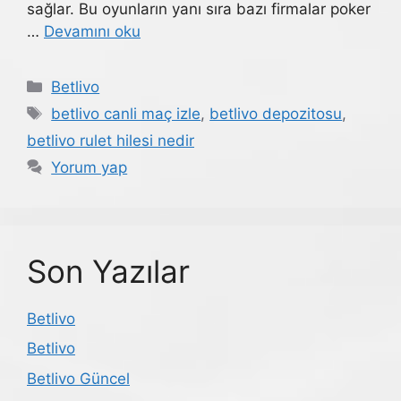
sağlar. Bu oyunların yanı sıra bazı firmalar poker
…
Devamını oku
Kategoriler
Betlivo
Etiketler
betlivo canli maç izle
,
betlivo depozitosu
,
betlivo rulet hilesi nedir
Yorum yap
Son Yazılar
Betlivo
Betlivo
Betlivo Güncel