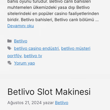
bahis oyunu türüdür. Betlivo canlı bahisleri
muhtemelen ülkemizdeki yasa dışı Betlivo
sitelerindeki en popüler casino faaliyetlerinden
biridir. Betlivo bahisleri, Betlivo canlı bölümü …
Devamını oku
Kategoriler
Betlivo
Etiketler
betlivo casino endüstri
,
betlivo müşteri
portföy
,
betlivo tv
Yorum yap
Betlivo Slot Makinesi
Ağustos 21, 2024
yazar
Betlivo