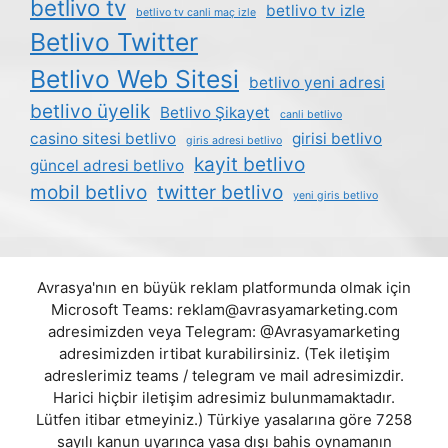
betlivo tv
betlivo tv izle
betlivo tv canli maç izle
Betlivo Twitter
Betlivo Web Sitesi
betlivo yeni adresi
betlivo üyelik
Betlivo Şikayet
canli betlivo
casino sitesi betlivo
girisi betlivo
giris adresi betlivo
kayit betlivo
güncel adresi betlivo
mobil betlivo
twitter betlivo
yeni giris betlivo
Avrasya'nın en büyük reklam platformunda olmak için
Microsoft Teams:
reklam@avrasyamarketing.com
adresimizden veya Telegram: @Avrasyamarketing
adresimizden irtibat kurabilirsiniz. (Tek iletişim
adreslerimiz teams / telegram ve mail adresimizdir.
Harici hiçbir iletişim adresimiz bulunmamaktadır.
Lütfen itibar etmeyiniz.) Türkiye yasalarına göre 7258
sayılı kanun uyarınca yasa dışı bahis oynamanın