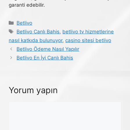
garanti edebilir.
Kategoriler
Betlivo
Etiketler
Betlivo Canlı Bahis
,
betlivo tv hizmetlerine
nasıl katkıda bulunuyor
,
casino sitesi betlivo
Betlivo Ödeme Nasıl Yapılır
Betlivo En İyi Canlı Bahis
Yorum yapın
Yorum