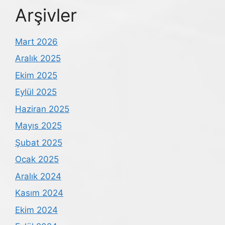
Arşivler
Mart 2026
Aralık 2025
Ekim 2025
Eylül 2025
Haziran 2025
Mayıs 2025
Şubat 2025
Ocak 2025
Aralık 2024
Kasım 2024
Ekim 2024