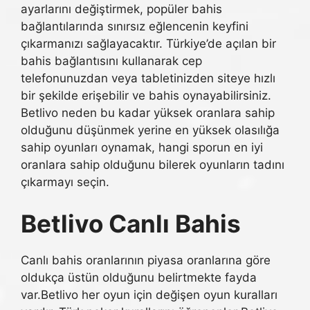
ayarlarını değiştirmek, popüler bahis
bağlantılarında sınırsız eğlencenin keyfini
çıkarmanızı sağlayacaktır. Türkiye’de açılan bir
bahis bağlantısını kullanarak cep
telefonunuzdan veya tabletinizden siteye hızlı
bir şekilde erişebilir ve bahis oynayabilirsiniz.
Betlivo neden bu kadar yüksek oranlara sahip
olduğunu düşünmek yerine en yüksek olasılığa
sahip oyunları oynamak, hangi sporun en iyi
oranlara sahip olduğunu bilerek oyunların tadını
çıkarmayı seçin.
Betlivo Canlı Bahis
Canlı bahis oranlarının piyasa oranlarına göre
oldukça üstün olduğunu belirtmekte fayda
var.Betlivo her oyun için değişen oyun kuralları