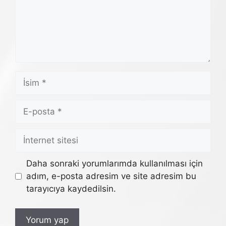
İsim
E-
posta
İnternet
sitesi
Daha sonraki yorumlarımda kullanılması için
adım, e-posta adresim ve site adresim bu
tarayıcıya kaydedilsin.