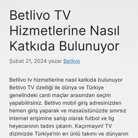
Betlivo TV
Hizmetlerine Nasıl
Katkıda Bulunuyor
Şubat 21, 2024
yazar
Betlivo
Betlivo tv hizmetlerine nasıl katkıda bulunuyor
Betlivo TV özelliği ile dünya ve Türkiye
genelindeki canlı maçlar arasından seçim
yapabilirsiniz. Betlivo mobil giriş adresinizden
hemen giriş yaparak ve masaüstünüzde sınırsız
internet erişimine sahip olarak futbol ve lig
heyecanının tadını çıkarın. Kaçırmayın! TV
dizimizde Türkiye’nin en ünlü takımı ve dünyanın