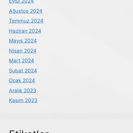
Eylül 2024
Ağustos 2024
Temmuz 2024
Haziran 2024
Mayıs 2024
Nisan 2024
Mart 2024
Şubat 2024
Ocak 2024
Aralık 2023
Kasım 2023