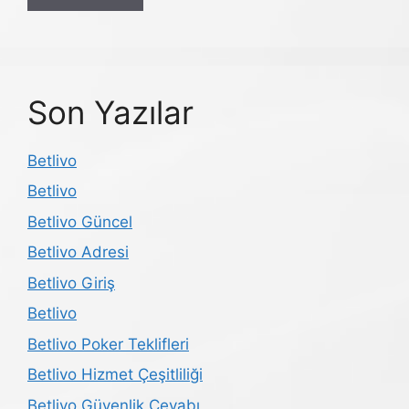
Son Yazılar
Betlivo
Betlivo
Betlivo Güncel
Betlivo Adresi
Betlivo Giriş
Betlivo
Betlivo Poker Teklifleri
Betlivo Hizmet Çeşitliliği
Betlivo Güvenlik Cevabı