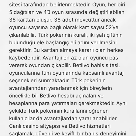
sitesi tarafından belirlenmektedir. Oyun, her biri
5 dağıtılan ve 4’ü oyun sırasında değiştirilebilen
36 karttan oluşur. 36 adet mevcuttur ancak
oyuncu sayısına bağlı olarak kart sayısı 52’ye
çıkarılabilir. Türk pokerinin kuralı, iki şah çiftinin
bulunduğu ele başlangıç ​​eli adını verilmesini
gerektirir. Bu kartları almaya kararlı olan herkes
kaybedendir. Avantajı en az olan oyuncu pas
vererek oyundan çıkabilir. Betlivo bahis sitesi,
oyuncularına tüm oyunlarında kapsamlı avantaj
seçenekleri sunmaktadır. Türk pokerinin
avantajlarından yararlanmak için bireylerin
öncelikle bir Betlivo hesabı açmaları ve
hesaplarına para yatırmaları gerekmektedir. Aynı
şekilde Türk pokerinin kurallarını öğrenen
kullanıcılar da avantajlardan yararlanabilirler.
Canlı casino altyapısı ve Betlivo hizmetleri
sağlamak, güvenli ve keyifli bir bahis deneyimini