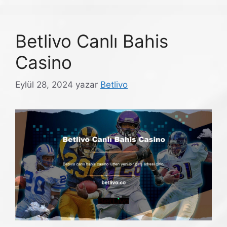
Betlivo Canlı Bahis
Casino
Eylül 28, 2024
yazar
Betlivo