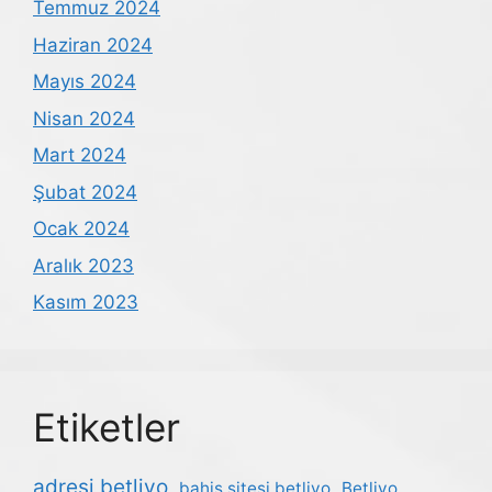
Temmuz 2024
Haziran 2024
Mayıs 2024
Nisan 2024
Mart 2024
Şubat 2024
Ocak 2024
Aralık 2023
Kasım 2023
Etiketler
adresi betlivo
bahis sitesi betlivo
Betlivo