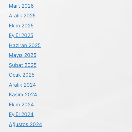
Mart 2026
Aralık 2025
Ekim 2025
Eylül 2025
Haziran 2025
Mayıs 2025
Şubat 2025
Ocak 2025
Aralık 2024
Kasım 2024
Ekim 2024
Eylül 2024
Ağustos 2024