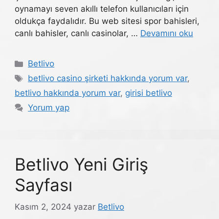
oynamayı seven akıllı telefon kullanıcıları için
oldukça faydalıdır. Bu web sitesi spor bahisleri,
canlı bahisler, canlı casinolar, …
Devamını oku
Kategoriler
Betlivo
Etiketler
betlivo casino şirketi hakkında yorum var
,
betlivo hakkında yorum var
,
girisi betlivo
Yorum yap
Betlivo Yeni Giriş
Sayfası
Kasım 2, 2024
yazar
Betlivo