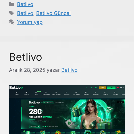
Kategoriler
Betlivo
Etiketler
Betlivo
,
Betlivo Güncel
Yorum yap
Betlivo
Aralık 28, 2025
yazar
Betlivo