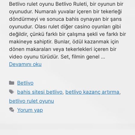
Betlivo rulet oyunu Betlivo Ruleti, bir oyunun bir
oyunudur. Numaralı yuvalar içeren bir tekerleği
döndürmeyi ve sonuca bahis oynayan bir şans
oyunudur. Olası rulet diğer casino oyunları gibi
değildir, çünkü farklı bir çalışma şekli ve farklı bir
makineye sahiptir. Bunlar, ödül kazanmak için
dönen makaraları veya tekerlekleri içeren bir
video oyunu türüdür. Set, filmin genel …
Devamını oku
Kategoriler
Betlivo
Etiketler
bahis sitesi betlivo
,
betlivo kazanç artırma
,
betlivo rulet oyunu
Yorum yap