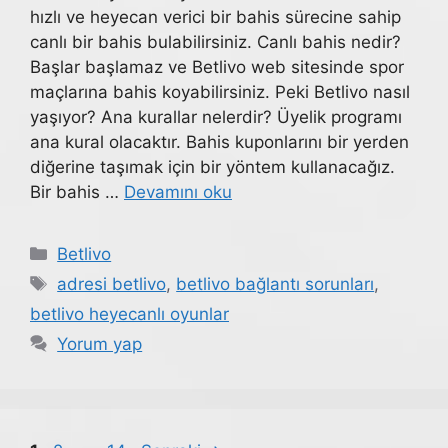
hızlı ve heyecan verici bir bahis sürecine sahip
canlı bir bahis bulabilirsiniz. Canlı bahis nedir?
Başlar başlamaz ve Betlivo web sitesinde spor
maçlarına bahis koyabilirsiniz. Peki Betlivo nasıl
yaşıyor? Ana kurallar nelerdir? Üyelik programı
ana kural olacaktır. Bahis kuponlarını bir yerden
diğerine taşımak için bir yöntem kullanacağız.
Bir bahis …
Devamını oku
Kategoriler
Betlivo
Etiketler
adresi betlivo
,
betlivo bağlantı sorunları
,
betlivo heyecanlı oyunlar
Yorum yap