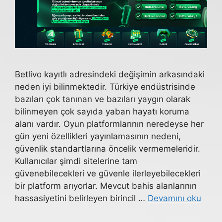
Betlivo kayıtlı adresindeki değişimin arkasındaki
neden iyi bilinmektedir. Türkiye endüstrisinde
bazıları çok tanınan ve bazıları yaygın olarak
bilinmeyen çok sayıda yaban hayatı koruma
alanı vardır. Oyun platformlarının neredeyse her
gün yeni özellikleri yayınlamasının nedeni,
güvenlik standartlarına öncelik vermemeleridir.
Kullanıcılar şimdi sitelerine tam
güvenebilecekleri ve güvenle ilerleyebilecekleri
bir platform arıyorlar. Mevcut bahis alanlarının
hassasiyetini belirleyen birincil …
Devamını oku