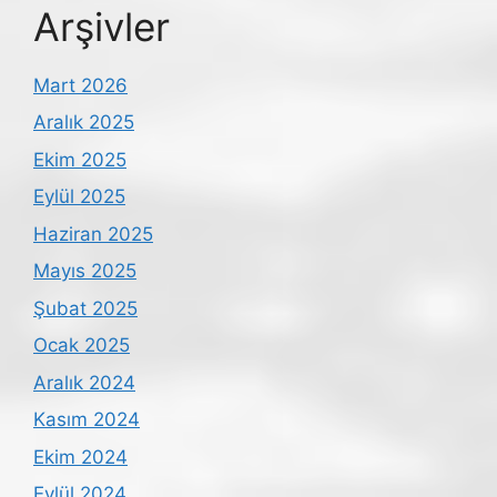
Arşivler
Mart 2026
Aralık 2025
Ekim 2025
Eylül 2025
Haziran 2025
Mayıs 2025
Şubat 2025
Ocak 2025
Aralık 2024
Kasım 2024
Ekim 2024
Eylül 2024