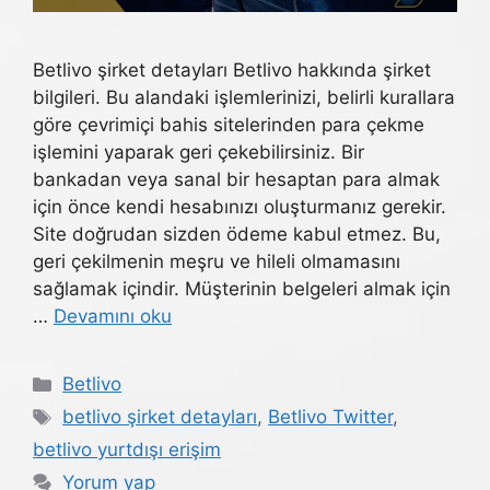
Betlivo şirket detayları Betlivo hakkında şirket
bilgileri. Bu alandaki işlemlerinizi, belirli kurallara
göre çevrimiçi bahis sitelerinden para çekme
işlemini yaparak geri çekebilirsiniz. Bir
bankadan veya sanal bir hesaptan para almak
için önce kendi hesabınızı oluşturmanız gerekir.
Site doğrudan sizden ödeme kabul etmez. Bu,
geri çekilmenin meşru ve hileli olmamasını
sağlamak içindir. Müşterinin belgeleri almak için
…
Devamını oku
Kategoriler
Betlivo
Etiketler
betlivo şirket detayları
,
Betlivo Twitter
,
betlivo yurtdışı erişim
Yorum yap