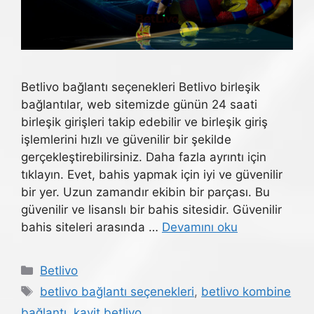
Betlivo bağlantı seçenekleri Betlivo birleşik
bağlantılar, web sitemizde günün 24 saati
birleşik girişleri takip edebilir ve birleşik giriş
işlemlerini hızlı ve güvenilir bir şekilde
gerçekleştirebilirsiniz. Daha fazla ayrıntı için
tıklayın. Evet, bahis yapmak için iyi ve güvenilir
bir yer. Uzun zamandır ekibin bir parçası. Bu
güvenilir ve lisanslı bir bahis sitesidir. Güvenilir
bahis siteleri arasında …
Devamını oku
Kategoriler
Betlivo
Etiketler
betlivo bağlantı seçenekleri
,
betlivo kombine
bağlantı
,
kayit betlivo