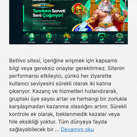
Betlivo sitesi, içeriğine erişmek için kapsamlı
bilgi veya gereksiz onaylar gerektirmez. Sitenin
performansı etkileyici, çünkü her ziyarette
kullanıcı seviyesini sürekli olarak iki katına
çıkarıyor. Kazanç ve hizmetleri hızlandırarak,
gruptaki üye sayısı artar ve herhangi bir zorlukla
karşılaşmadan kazanma olasılığını artırır. Sürekli
kontrole ek olarak, beklenmedik kazalar veya
hile eksikliği yoktur. Tüm dünyaya fayda
sağlayabilecek bir …
Devamını oku