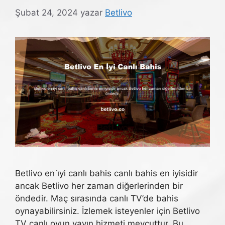
Şubat 24, 2024
yazar
Betlivo
Betlivo en i̇yi canlı bahis canlı bahis en iyisidir
ancak Betlivo her zaman diğerlerinden bir
öndedir. Maç sırasında canlı TV’de bahis
oynayabilirsiniz. İzlemek isteyenler için Betlivo
TV canlı oyun yayın hizmeti mevcuttur. Bu