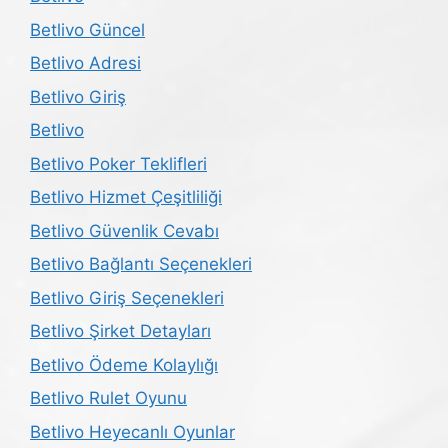
Betlivo Güncel
Betlivo Adresi
Betlivo Giriş
Betlivo
Betlivo Poker Teklifleri
Betlivo Hizmet Çeşitliliği
Betlivo Güvenlik Cevabı
Betlivo Bağlantı Seçenekleri
Betlivo Giriş Seçenekleri
Betlivo Şirket Detayları
Betlivo Ödeme Kolaylığı
Betlivo Rulet Oyunu
Betlivo Heyecanlı Oyunlar