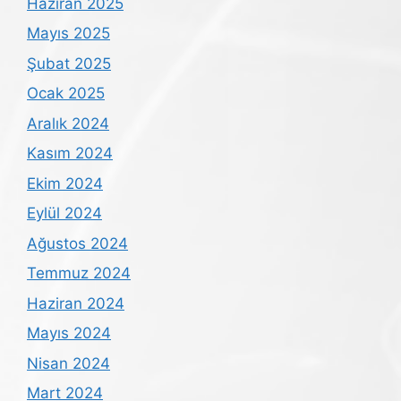
Haziran 2025
Mayıs 2025
Şubat 2025
Ocak 2025
Aralık 2024
Kasım 2024
Ekim 2024
Eylül 2024
Ağustos 2024
Temmuz 2024
Haziran 2024
Mayıs 2024
Nisan 2024
Mart 2024