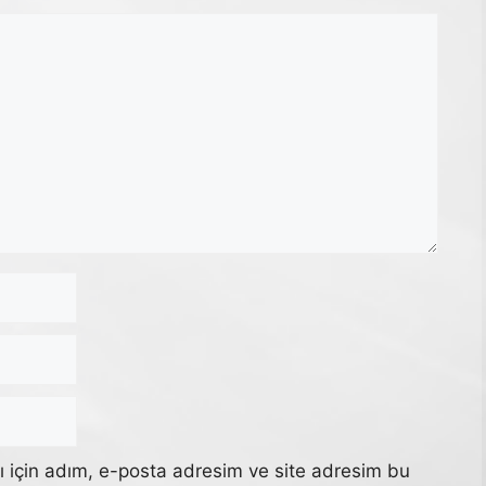
 için adım, e-posta adresim ve site adresim bu