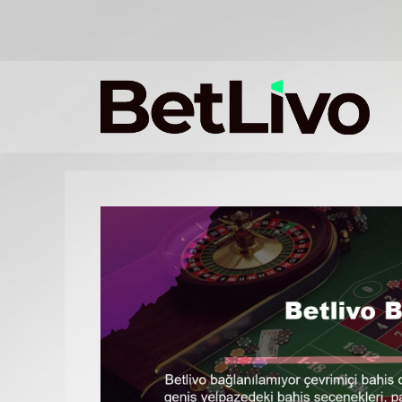
İçeriğe
atla