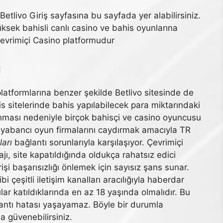
 Betlivo Giriş sayfasına bu sayfada yer alabilirsiniz.
ksek bahisli canlı casino ve bahis oyunlarına
 çevrimiçi Casino platformudur
ı
latformlarına benzer şekilde Betlivo sitesinde de
is sitelerinde bahis yapılabilecek para miktarındaki
anması nedeniyle birçok bahisçi ve casino oyuncusu
, yabancı oyun firmalarını caydırmak amacıyla TR
ları
bağlantı sorunlarıyla karşılaşıyor. Çevrimiçi
ı, site kapatıldığında oldukça rahatsız edici
rişi başarısızlığı önlemek için sayısız şans sunar.
çeşitli iletişim kanalları aracılığıyla haberdar
ılar katıldıklarında en az 18 yaşında olmalıdır. Bu
lantı hatası yaşayamaz. Böyle bir durumla
a güvenebilirsiniz.