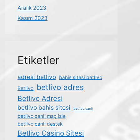
Aralık 2023
Kasım 2023
Etiketler
adresi betlivo
bahis sitesi betlivo
betlivo adres
Betlivo
Betlivo Adresi
betlivo bahis sitesi
betlivo canli
betlivo canli maç izle
betlivo canlı destek
Betlivo Casino Sitesi