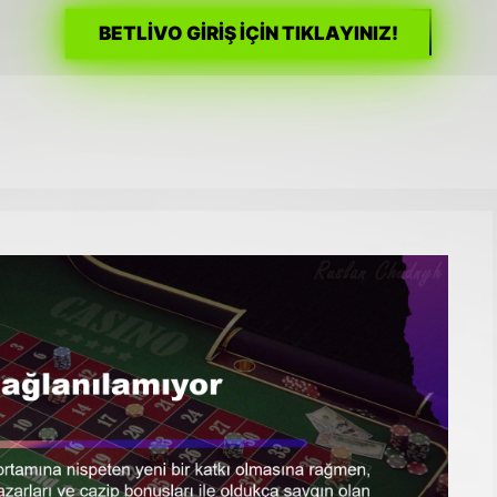
BETLİVO GİRİŞ İÇİN TIKLAYINIZ!