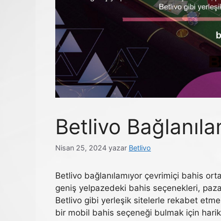
Betlivo Bağlanıl
Nisan 25, 2024
yazar
Betlivo
Betlivo bağlanılamıyor çevrimiçi bahis or
geniş yelpazedeki bahis seçenekleri, pazar
Betlivo gibi yerleşik sitelerle rekabet etmek
bir mobil bahis seçeneği bulmak için harik