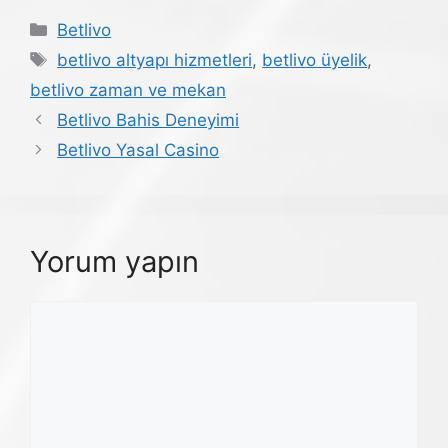
Kategoriler
Betlivo
Etiketler
betlivo altyapı hizmetleri
,
betlivo üyelik
,
betlivo zaman ve mekan
Betlivo Bahis Deneyimi
Betlivo Yasal Casino
Yorum yapın
Yorum