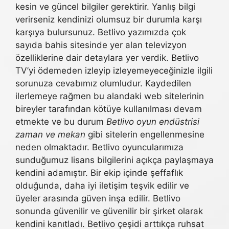
kesin ve güncel bilgiler gerektirir. Yanlış bilgi
verirseniz kendinizi olumsuz bir durumla karşı
karşıya bulursunuz. Betlivo yazımızda çok
sayıda bahis sitesinde yer alan televizyon
özelliklerine dair detaylara yer verdik. Betlivo
TV’yi ödemeden izleyip izleyemeyeceğinizle ilgili
sorunuza cevabımız olumludur. Kaydedilen
ilerlemeye rağmen bu alandaki web sitelerinin
bireyler tarafından kötüye kullanılması devam
etmekte ve bu durum
Betlivo oyun endüstrisi
zaman ve mekan
gibi sitelerin engellenmesine
neden olmaktadır. Betlivo oyuncularımıza
sunduğumuz lisans bilgilerini açıkça paylaşmaya
kendini adamıştır. Bir ekip içinde şeffaflık
olduğunda, daha iyi iletişim teşvik edilir ve
üyeler arasında güven inşa edilir. Betlivo
sonunda güvenilir ve güvenilir bir şirket olarak
kendini kanıtladı. Betlivo çeşidi arttıkça ruhsat