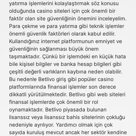
yatırma işlemlerini kolaylaştırmak söz konusu
olduğunda casino siteleri için çok önemli bir
faktör olan site güvenliğinin önemini inceleyelim.
Para çekme ve para yatırma gibi teknik işlemler
önemli güvenlik faktörleri olarak kabul edilir.
Kullandığınız internet platformunun emniyet ve
güvenliğinin sağlanması büyük önem
taşımaktadır. Çünkü bir işlemdeki en küçük hata
bile kişisel bilgiler ve banka hesap bilgileri gibi
çeşitli değerli varlıkların kaybına neden olabilir.
Bu nedenle Betlivo giriş gibi popüler casino
platformlarında finansal işlemler son derece
dikkatli yürütülmektedir. Betlivo gibi web siteleri
finansal işlemlerde çok önemli bir rol
oynamaktadır. Betlivo piyasada bulunan
lisanssız veya lisanssız bahis sitelerinin çokluğu
nedeniyle ayrılıyor. Yardımcı olmak için çok
sayıda kuruluş mevcut ancak her sektör kendine