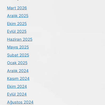
Mart 2026
Aralık 2025
Ekim 2025
Eylül 2025
Haziran 2025
Mayıs 2025
Şubat 2025
Ocak 2025
Aralık 2024
Kasım 2024
Ekim 2024
Eylül 2024
Ağustos 2024