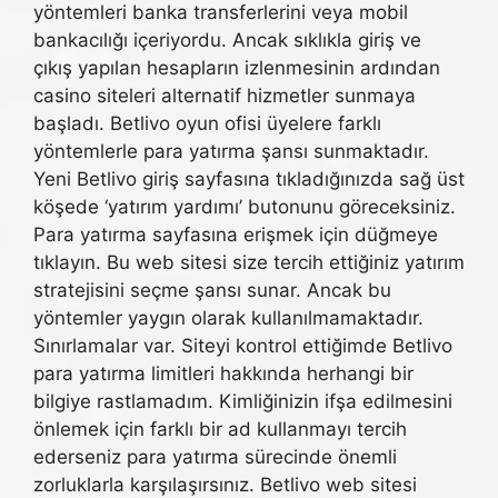
yöntemleri banka transferlerini veya mobil
bankacılığı içeriyordu. Ancak sıklıkla giriş ve
çıkış yapılan hesapların izlenmesinin ardından
casino siteleri alternatif hizmetler sunmaya
başladı. Betlivo oyun ofisi üyelere farklı
yöntemlerle para yatırma şansı sunmaktadır.
Yeni Betlivo giriş sayfasına tıkladığınızda sağ üst
köşede ‘yatırım yardımı’ butonunu göreceksiniz.
Para yatırma sayfasına erişmek için düğmeye
tıklayın. Bu web sitesi size tercih ettiğiniz yatırım
stratejisini seçme şansı sunar. Ancak bu
yöntemler yaygın olarak kullanılmamaktadır.
Sınırlamalar var. Siteyi kontrol ettiğimde Betlivo
para yatırma limitleri hakkında herhangi bir
bilgiye rastlamadım. Kimliğinizin ifşa edilmesini
önlemek için farklı bir ad kullanmayı tercih
ederseniz para yatırma sürecinde önemli
zorluklarla karşılaşırsınız. Betlivo web sitesi