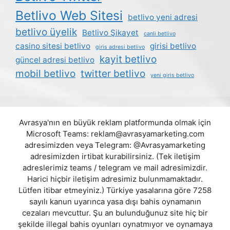
Betlivo Web Sitesi
betlivo yeni adresi
betlivo üyelik
Betlivo Şikayet
canli betlivo
casino sitesi betlivo
girisi betlivo
giris adresi betlivo
kayit betlivo
güncel adresi betlivo
mobil betlivo
twitter betlivo
yeni giris betlivo
Avrasya'nın en büyük reklam platformunda olmak için
Microsoft Teams:
reklam@avrasyamarketing.com
adresimizden veya Telegram: @Avrasyamarketing
adresimizden irtibat kurabilirsiniz. (Tek iletişim
adreslerimiz teams / telegram ve mail adresimizdir.
Harici hiçbir iletişim adresimiz bulunmamaktadır.
Lütfen itibar etmeyiniz.) Türkiye yasalarına göre 7258
sayılı kanun uyarınca yasa dışı bahis oynamanın
cezaları mevcuttur. Şu an bulunduğunuz site hiç bir
şekilde illegal bahis oyunları oynatmıyor ve oynamaya