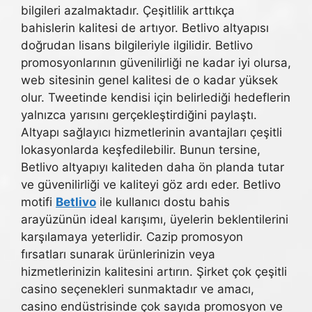
bilgileri azalmaktadır. Çeşitlilik arttıkça
bahislerin kalitesi de artıyor. Betlivo altyapısı
doğrudan lisans bilgileriyle ilgilidir. Betlivo
promosyonlarının güvenilirliği ne kadar iyi olursa,
web sitesinin genel kalitesi de o kadar yüksek
olur. Tweetinde kendisi için belirlediği hedeflerin
yalnızca yarısını gerçekleştirdiğini paylaştı.
Altyapı sağlayıcı hizmetlerinin avantajları çeşitli
lokasyonlarda keşfedilebilir. Bunun tersine,
Betlivo altyapıyı kaliteden daha ön planda tutar
ve güvenilirliği ve kaliteyi göz ardı eder. Betlivo
motifi
Betlivo
ile kullanıcı dostu bahis
arayüzünün ideal karışımı, üyelerin beklentilerini
karşılamaya yeterlidir. Cazip promosyon
fırsatları sunarak ürünlerinizin veya
hizmetlerinizin kalitesini artırın. Şirket çok çeşitli
casino seçenekleri sunmaktadır ve amacı,
casino endüstrisinde çok sayıda promosyon ve