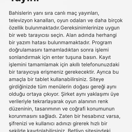
Bahislerin yanı sıra canlı maç yayınları,
televizyon kanalları, oyun odaları ve daha birçok
özellik bulunmaktadır.Gereksinimlerinize uygun
bir web tarayıcısı seçin. Alan adında herhangi
bir yazım hatası bulunmamaktadır. Program
doğrulamasını tamamladıktan sonra işlemi
sonlandırmak için enter tuşuna basın. Kayıt
işlemini tamamlamak için akıllı telefonunuzdaki
bir tarayıcıya erişmeniz gerekecektir. Ayrıca bu
amaçla bir tablet kullanabilirsiniz. Siteye
girdiğinizde tüm menülerin doğası gereği aynı
olduğu ortaya çıkıyor. Şirket aynı yaklaşımı üye
verileriyle tekrarlayarak oyun alanının renk
düzeninin, tasarımının ve coğrafi konumunun
korunmasını sağladı. Zaten bir hesabınız varsa,
şifrenizi ve kullanıcı adınızı girerek hızlı bir
şekilde kaydolabilirsiniz. Betlivo sitesindeki