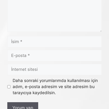
İsim
E-
posta
İnternet
sitesi
Daha sonraki yorumlarımda kullanılması için
adım, e-posta adresim ve site adresim bu
tarayıcıya kaydedilsin.