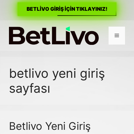
BETLİVO GİRİŞ İÇİN TIKLAYINIZ!
İçeriğe
atla
Menü
betlivo yeni giriş
sayfası
Betlivo Yeni Giriş