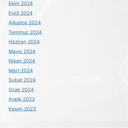
Ekim 2024
Eylül 2024
Ağustos 2024
Temmuz 2024
Haziran 2024
Mayıs 2024
Nisan 2024
Mart 2024
Şubat 2024
Ocak 2024
Aralık 2023
Kasım 2023