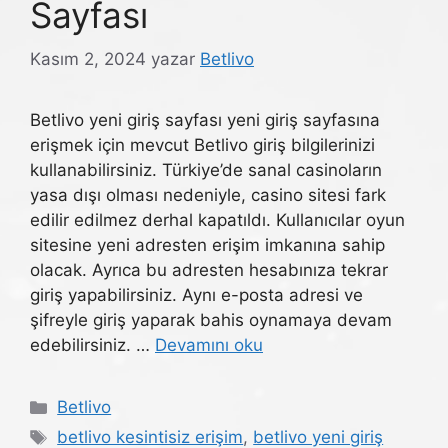
Sayfası
Kasım 2, 2024
yazar
Betlivo
Betlivo yeni giriş sayfası yeni giriş sayfasına
erişmek için mevcut Betlivo giriş bilgilerinizi
kullanabilirsiniz. Türkiye’de sanal casinoların
yasa dışı olması nedeniyle, casino sitesi fark
edilir edilmez derhal kapatıldı. Kullanıcılar oyun
sitesine yeni adresten erişim imkanına sahip
olacak. Ayrıca bu adresten hesabınıza tekrar
giriş yapabilirsiniz. Aynı e-posta adresi ve
şifreyle giriş yaparak bahis oynamaya devam
edebilirsiniz. …
Devamını oku
Kategoriler
Betlivo
Etiketler
betlivo kesintisiz erişim
,
betlivo yeni giriş