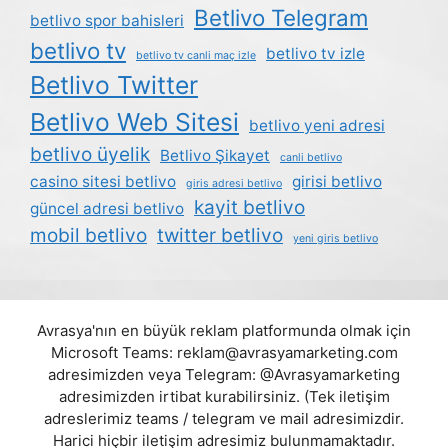
Betlivo Telegram
betlivo spor bahisleri
betlivo tv
betlivo tv izle
betlivo tv canli maç izle
Betlivo Twitter
Betlivo Web Sitesi
betlivo yeni adresi
betlivo üyelik
Betlivo Şikayet
canli betlivo
casino sitesi betlivo
girisi betlivo
giris adresi betlivo
kayit betlivo
güncel adresi betlivo
mobil betlivo
twitter betlivo
yeni giris betlivo
Avrasya'nın en büyük reklam platformunda olmak için
Microsoft Teams:
reklam@avrasyamarketing.com
adresimizden veya Telegram: @Avrasyamarketing
adresimizden irtibat kurabilirsiniz. (Tek iletişim
adreslerimiz teams / telegram ve mail adresimizdir.
Harici hiçbir iletişim adresimiz bulunmamaktadır.