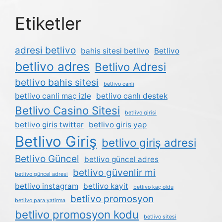
Etiketler
adresi betlivo
bahis sitesi betlivo
Betlivo
betlivo adres
Betlivo Adresi
betlivo bahis sitesi
betlivo canli
betlivo canli maç izle
betlivo canlı destek
Betlivo Casino Sitesi
betlivo girisi
betlivo giris twitter
betlivo giris yap
Betlivo Giriş
betlivo giriş adresi
Betlivo Güncel
betlivo güncel adres
betlivo güvenlir mi
betlivo güncel adresi
betlivo instagram
betlivo kayit
betlivo kaç oldu
betlivo promosyon
betlivo para yatirma
betlivo promosyon kodu
betlivo sitesi