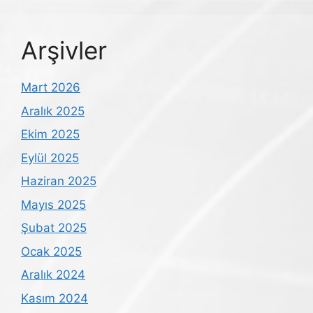
Arşivler
Mart 2026
Aralık 2025
Ekim 2025
Eylül 2025
Haziran 2025
Mayıs 2025
Şubat 2025
Ocak 2025
Aralık 2024
Kasım 2024