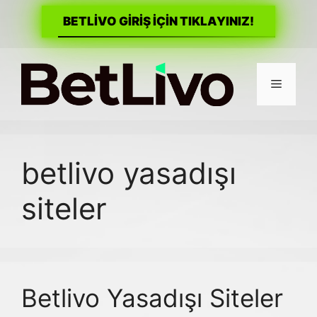
BETLİVO GİRİŞ İÇİN TIKLAYINIZ!
İçeriğe
atla
Menü
betlivo yasadışı
siteler
Betlivo Yasadışı Siteler