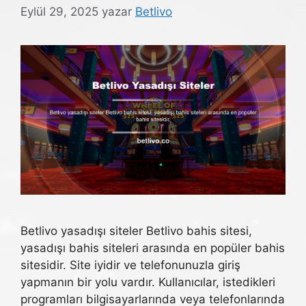
Eylül 29, 2025
yazar
Betlivo
Betlivo yasadışı siteler Betlivo bahis sitesi,
yasadışı bahis siteleri arasında en popüler bahis
sitesidir. Site iyidir ve telefonunuzla giriş
yapmanın bir yolu vardır. Kullanıcılar, istedikleri
programları bilgisayarlarında veya telefonlarında