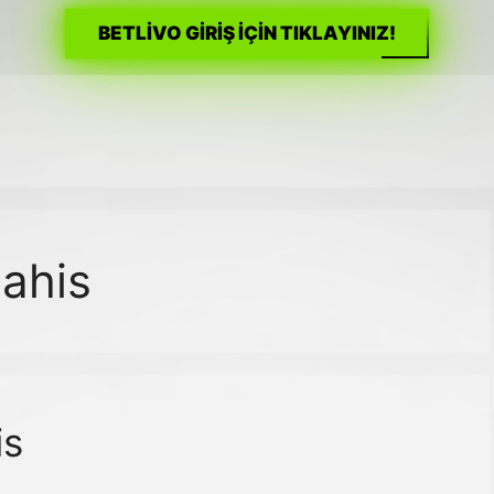
BETLİVO GİRİŞ İÇİN TIKLAYINIZ!
bahis
is