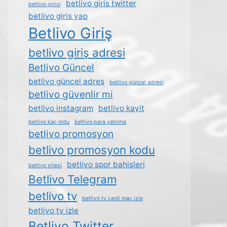
betlivo giris twitter
betlivo girisi
betlivo giris yap
Betlivo Giriş
betlivo giriş adresi
Betlivo Güncel
betlivo güncel adres
betlivo güncel adresi
betlivo güvenlir mi
betlivo instagram
betlivo kayit
betlivo kaç oldu
betlivo para yatirma
betlivo promosyon
betlivo promosyon kodu
betlivo spor bahisleri
betlivo sitesi
Betlivo Telegram
betlivo tv
betlivo tv canli maç izle
betlivo tv izle
Betlivo Twitter