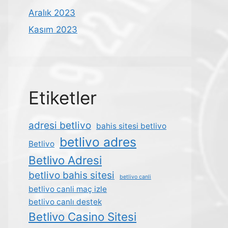
Aralık 2023
Kasım 2023
Etiketler
adresi betlivo
bahis sitesi betlivo
betlivo adres
Betlivo
Betlivo Adresi
betlivo bahis sitesi
betlivo canli
betlivo canli maç izle
betlivo canlı destek
Betlivo Casino Sitesi