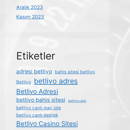
Aralık 2023
Kasım 2023
Etiketler
adresi betlivo
bahis sitesi betlivo
betlivo adres
Betlivo
Betlivo Adresi
betlivo bahis sitesi
betlivo canli
betlivo canli maç izle
betlivo canlı destek
Betlivo Casino Sitesi