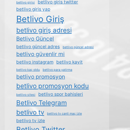
betlivo giris twitter
betlivo girisi
betlivo giris yap
Betlivo Giriş
betlivo giriş adresi
Betlivo Güncel
betlivo güncel adres
betlivo güncel adresi
betlivo güvenlir mi
betlivo instagram
betlivo kayit
betlivo kaç oldu
betlivo para yatirma
betlivo promosyon
betlivo promosyon kodu
betlivo spor bahisleri
betlivo sitesi
Betlivo Telegram
betlivo tv
betlivo tv canli maç izle
betlivo tv izle
Betlivo Twitter