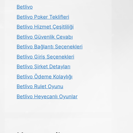
Betlivo
Betlivo Poker Teklifleri
Betlivo Hizmet Çeşitliliği
Betlivo Güvenlik Cevabı
Betlivo Bağlantı Seçenekleri
Betlivo Giriş Seçenekleri
Betlivo Şirket Detayları
Betlivo Ödeme Kolaylığı
Betlivo Rulet Oyunu
Betlivo Heyecanlı Oyunlar