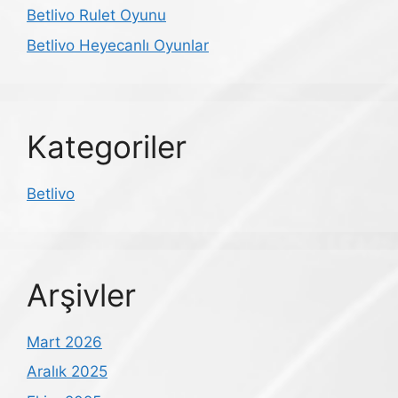
Betlivo Rulet Oyunu
Betlivo Heyecanlı Oyunlar
Kategoriler
Betlivo
Arşivler
Mart 2026
Aralık 2025