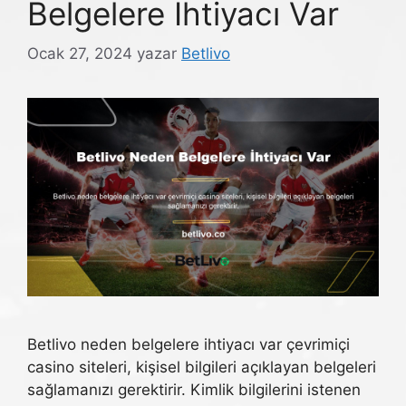
Belgelere İhtiyacı Var
Ocak 27, 2024
yazar
Betlivo
Betlivo neden belgelere ihtiyacı var çevrimiçi
casino siteleri, kişisel bilgileri açıklayan belgeleri
sağlamanızı gerektirir. Kimlik bilgilerini istenen