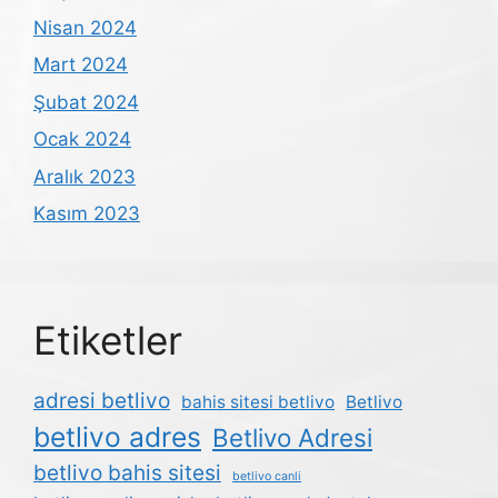
Nisan 2024
Mart 2024
Şubat 2024
Ocak 2024
Aralık 2023
Kasım 2023
Etiketler
adresi betlivo
bahis sitesi betlivo
Betlivo
betlivo adres
Betlivo Adresi
betlivo bahis sitesi
betlivo canli