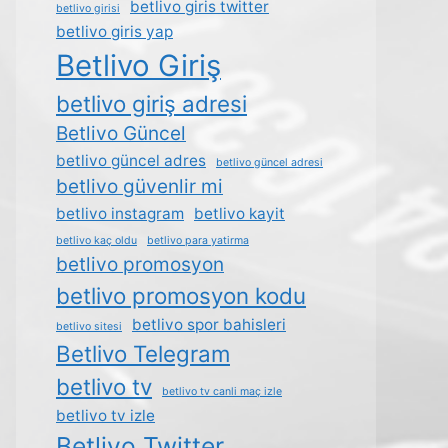
betlivo giris twitter
betlivo girisi
betlivo giris yap
Betlivo Giriş
betlivo giriş adresi
Betlivo Güncel
betlivo güncel adres
betlivo güncel adresi
betlivo güvenlir mi
betlivo instagram
betlivo kayit
betlivo kaç oldu
betlivo para yatirma
betlivo promosyon
betlivo promosyon kodu
betlivo spor bahisleri
betlivo sitesi
Betlivo Telegram
betlivo tv
betlivo tv canli maç izle
betlivo tv izle
Betlivo Twitter