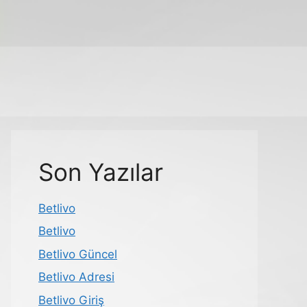
Son Yazılar
Betlivo
Betlivo
Betlivo Güncel
Betlivo Adresi
Betlivo Giriş