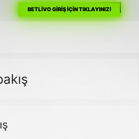
BETLİVO GİRİŞ İÇİN TIKLAYINIZ!
bakış
ış