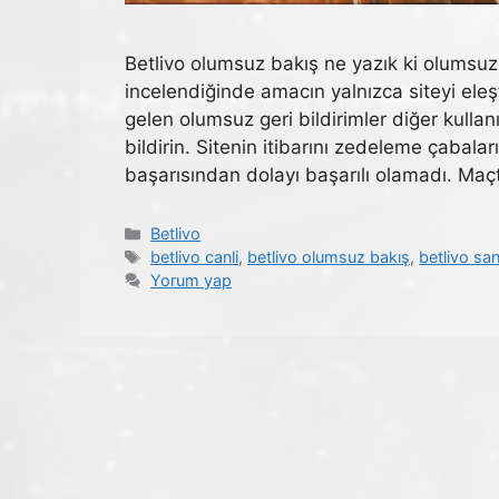
Betlivo olumsuz bakış ne yazık ki olumsuz
incelendiğinde amacın yalnızca siteyi eleş
gelen olumsuz geri bildirimler diğer kullanı
bildirin. Sitenin itibarını zedeleme çabal
başarısından dolayı başarılı olamadı. Ma
Kategoriler
Betlivo
Etiketler
betlivo canli
,
betlivo olumsuz bakış
,
betlivo san
Yorum yap