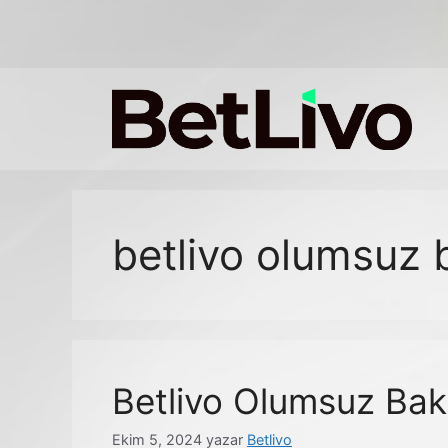
İçeriğe
atla
betlivo olumsuz 
Betlivo Olumsuz Bak
Ekim 5, 2024
yazar
Betlivo