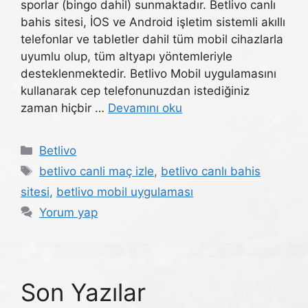
sporlar (bingo dahil) sunmaktadır. Betlivo canlı
bahis sitesi, İOS ve Android işletim sistemli akıllı
telefonlar ve tabletler dahil tüm mobil cihazlarla
uyumlu olup, tüm altyapı yöntemleriyle
desteklenmektedir. Betlivo Mobil uygulamasını
kullanarak cep telefonunuzdan istediğiniz
zaman hiçbir …
Devamını oku
Kategoriler
Betlivo
Etiketler
betlivo canli maç izle
,
betlivo canlı bahis
sitesi
,
betlivo mobil uygulaması
Yorum yap
Son Yazılar