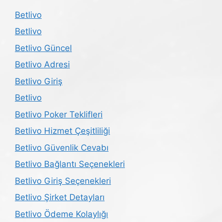
Betlivo
Betlivo
Betlivo Güncel
Betlivo Adresi
Betlivo Giriş
Betlivo
Betlivo Poker Teklifleri
Betlivo Hizmet Çeşitliliği
Betlivo Güvenlik Cevabı
Betlivo Bağlantı Seçenekleri
Betlivo Giriş Seçenekleri
Betlivo Şirket Detayları
Betlivo Ödeme Kolaylığı