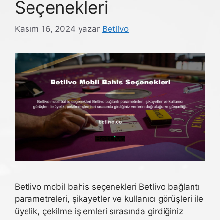
Seçenekleri
Kasım 16, 2024
yazar
Betlivo
Betlivo mobil bahis seçenekleri Betlivo bağlantı
parametreleri, şikayetler ve kullanıcı görüşleri ile
üyelik, çekilme işlemleri sırasında girdiğiniz