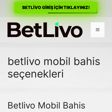
BETLİVO GİRİŞ İÇİN TIKLAYINIZ!
İçeriğe
atla
Menü
betlivo mobil bahis
seçenekleri
Betlivo Mobil Bahis