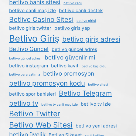
betlivo bahis sitesi
betlivo canli
betlivo canli maç izle
betlivo canlı destek
Betlivo Casino Sitesi
betlivo girisi
betlivo giris twitter
betlivo giris yap
Betlivo Giriş
betlivo giriş adresi
Betlivo Güncel
betlivo güncel adres
betlivo güvenlir mi
betlivo güncel adresi
betlivo instagram
betlivo kayit
betlivo kaç oldu
betlivo promosyon
betlivo para yatirma
betlivo promosyon kodu
betlivo sitesi
Betlivo Telegram
betlivo spor bahisleri
betlivo tv
betlivo tv izle
betlivo tv canli maç izle
Betlivo Twitter
Betlivo Web Sitesi
betlivo yeni adresi
betlivo üyelik
Betlivo Şikayet
canli betlivo