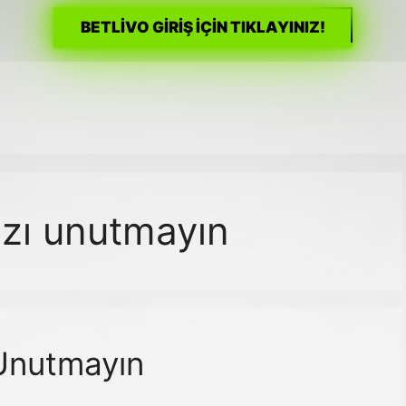
BETLİVO GİRİŞ İÇİN TIKLAYINIZ!
nızı unutmayın
 Unutmayın