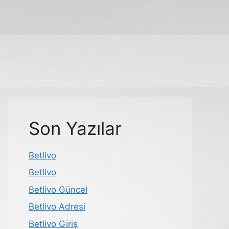
Son Yazılar
Betlivo
Betlivo
Betlivo Güncel
Betlivo Adresi
Betlivo Giriş