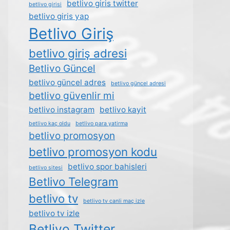
betlivo giris twitter
betlivo girisi
betlivo giris yap
Betlivo Giriş
betlivo giriş adresi
Betlivo Güncel
betlivo güncel adres
betlivo güncel adresi
betlivo güvenlir mi
betlivo instagram
betlivo kayit
betlivo kaç oldu
betlivo para yatirma
betlivo promosyon
betlivo promosyon kodu
betlivo spor bahisleri
betlivo sitesi
Betlivo Telegram
betlivo tv
betlivo tv canli maç izle
betlivo tv izle
Betlivo Twitter