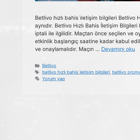
Betlivo hızlı bahis i̇letişim bilgileri Betl
aynıdır. Betlivo Hızlı Bahis İletişim Bilgile
iptali ile ilgilidir. Maçtan önce seçilen v
etkinlik başlangıç saatine kadar kabul edi
ve onaylamalıdır. Maçın …
Devamını oku
Kategoriler
Betlivo
Etiketler
betlivo hızlı bahis i̇letişim bilgileri
,
betlivo pro
Yorum yap