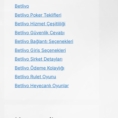
Betlivo
Betlivo Poker Teklifleri
Betlivo Hizmet Çeşitliliği
Betlivo Güvenlik Cevabı
Betlivo Bağlantı Seçenekleri
Betlivo Giriş Seçenekleri
Betlivo Şirket Detayları
Betlivo Ödeme Kolaylığı
Betlivo Rulet Oyunu
Betlivo Heyecanlı Oyunlar