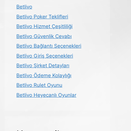
Betlivo
Betlivo Poker Teklifleri
Betlivo Hizmet Çeşitliliği
Betlivo Güvenlik Cevabı
Betlivo Bağlantı Seçenekleri
Betlivo Giriş Seçenekleri
Betlivo Şirket Detayları
Betlivo Ödeme Kolaylığı
Betlivo Rulet Oyunu
Betlivo Heyecanlı Oyunlar