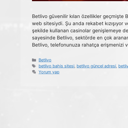
Betlivo güvenilir kılan özellikler geçmişte 
web sitesiydi. Şu anda rekabet kızışıyor ve 
şekilde kullanan casinolar genişlemeye d
sayesinde Betlivo, sektörde en çok aranan ç
Betlivo, telefonunuza rahatça erişmenizi v
Kategoriler
Betlivo
Etiketler
betlivo bahis sitesi
,
betlivo güncel adresi
,
betli
Yorum yap