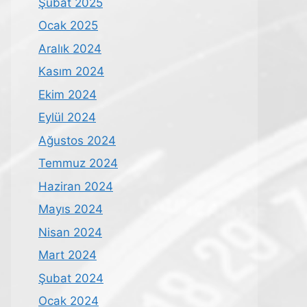
Şubat 2025
Ocak 2025
Aralık 2024
Kasım 2024
Ekim 2024
Eylül 2024
Ağustos 2024
Temmuz 2024
Haziran 2024
Mayıs 2024
Nisan 2024
Mart 2024
Şubat 2024
Ocak 2024