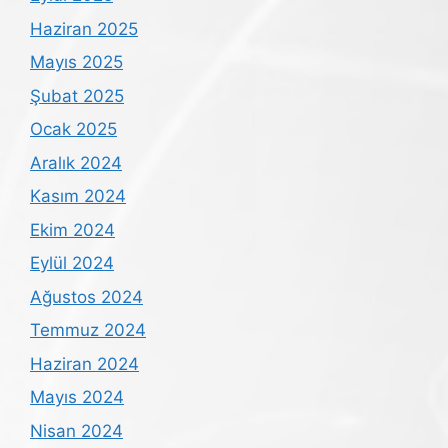
Haziran 2025
Mayıs 2025
Şubat 2025
Ocak 2025
Aralık 2024
Kasım 2024
Ekim 2024
Eylül 2024
Ağustos 2024
Temmuz 2024
Haziran 2024
Mayıs 2024
Nisan 2024