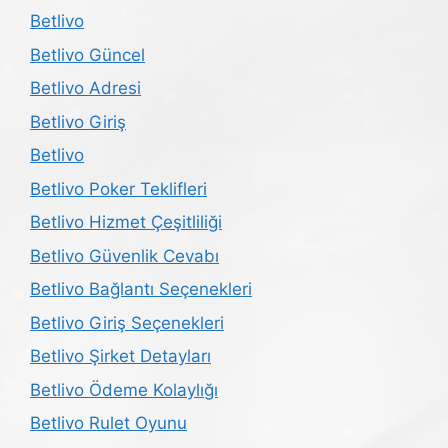
Betlivo
Betlivo Güncel
Betlivo Adresi
Betlivo Giriş
Betlivo
Betlivo Poker Teklifleri
Betlivo Hizmet Çeşitliliği
Betlivo Güvenlik Cevabı
Betlivo Bağlantı Seçenekleri
Betlivo Giriş Seçenekleri
Betlivo Şirket Detayları
Betlivo Ödeme Kolaylığı
Betlivo Rulet Oyunu