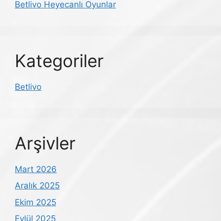
Betlivo Heyecanlı Oyunlar
Kategoriler
Betlivo
Arşivler
Mart 2026
Aralık 2025
Ekim 2025
Eylül 2025