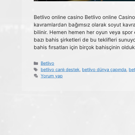
Betlivo online casino Betlivo online Casino
kavramlardan bağımsız olarak soyut kavra
bilinir. Hemen hemen her oyun veya spor e
bazı bahis şirketleri de bu teklifleri sunu
bahis fırsatları için birçok bahisçinin old
Kategoriler
Betlivo
Etiketler
betlivo canlı destek
,
betlivo dünya çapında
,
bet
Yorum yap