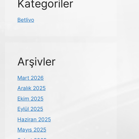
Kategoriler
Betlivo
Arşivler
Mart 2026
Aralık 2025
Ekim 2025
Eylül 2025
Haziran 2025
Mayıs 2025