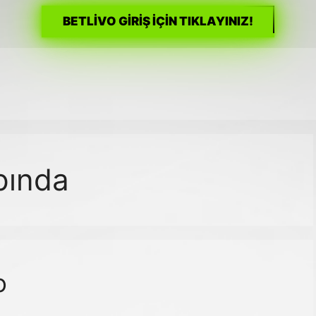
BETLİVO GİRİŞ İÇİN TIKLAYINIZ!
pında
o