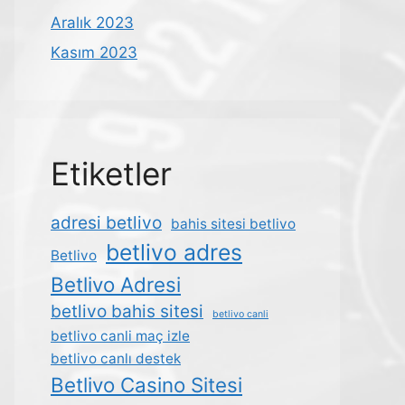
Aralık 2023
Kasım 2023
Etiketler
adresi betlivo
bahis sitesi betlivo
betlivo adres
Betlivo
Betlivo Adresi
betlivo bahis sitesi
betlivo canli
betlivo canli maç izle
betlivo canlı destek
Betlivo Casino Sitesi