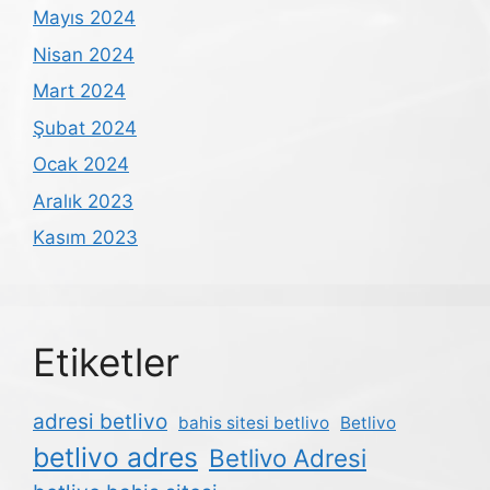
Mayıs 2024
Nisan 2024
Mart 2024
Şubat 2024
Ocak 2024
Aralık 2023
Kasım 2023
Etiketler
adresi betlivo
bahis sitesi betlivo
Betlivo
betlivo adres
Betlivo Adresi