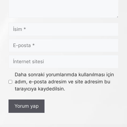
İsim
E-
posta
İnternet
sitesi
Daha sonraki yorumlarımda kullanılması için
adım, e-posta adresim ve site adresim bu
tarayıcıya kaydedilsin.