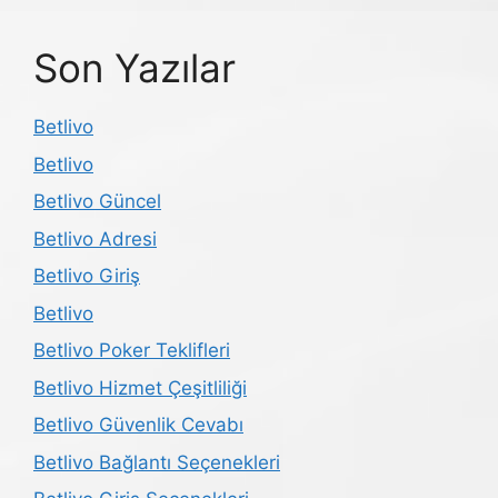
Son Yazılar
Betlivo
Betlivo
Betlivo Güncel
Betlivo Adresi
Betlivo Giriş
Betlivo
Betlivo Poker Teklifleri
Betlivo Hizmet Çeşitliliği
Betlivo Güvenlik Cevabı
Betlivo Bağlantı Seçenekleri