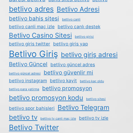
betlivo adres
Betlivo Adresi
betlivo bahis sitesi
betlivo canli
betlivo canli maç izle
betlivo canlı destek
Betlivo Casino Sitesi
betlivo girisi
betlivo giris twitter
betlivo giris yap
Betlivo Giriş
betlivo giriş adresi
Betlivo Güncel
betlivo güncel adres
betlivo güvenlir mi
betlivo güncel adresi
betlivo instagram
betlivo kayit
betlivo kaç oldu
betlivo promosyon
betlivo para yatirma
betlivo promosyon kodu
betlivo sitesi
Betlivo Telegram
betlivo spor bahisleri
betlivo tv
betlivo tv izle
betlivo tv canli maç izle
Betlivo Twitter