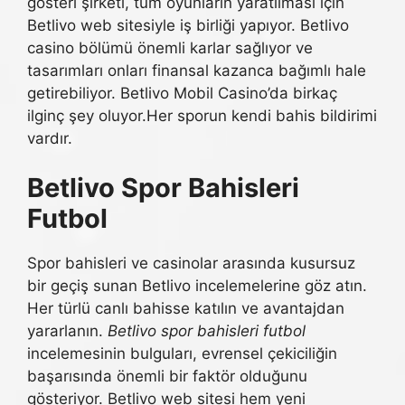
gösteri şirketi, tüm oyunların yaratılması için
Betlivo web sitesiyle iş birliği yapıyor. Betlivo
casino bölümü önemli karlar sağlıyor ve
tasarımları onları finansal kazanca bağımlı hale
getirebiliyor. Betlivo Mobil Casino’da birkaç
ilginç şey oluyor.Her sporun kendi bahis bildirimi
vardır.
Betlivo Spor Bahisleri
Futbol
Spor bahisleri ve casinolar arasında kusursuz
bir geçiş sunan Betlivo incelemelerine göz atın.
Her türlü canlı bahisse katılın ve avantajdan
yararlanın.
Betlivo spor bahisleri futbol
incelemesinin bulguları, evrensel çekiciliğin
başarısında önemli bir faktör olduğunu
gösteriyor. Betlivo web sitesi hem yeni