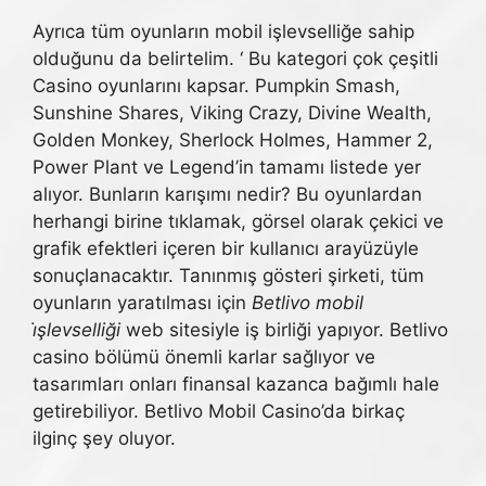
Ayrıca tüm oyunların mobil işlevselliğe sahip
olduğunu da belirtelim. ‘ Bu kategori çok çeşitli
Casino oyunlarını kapsar. Pumpkin Smash,
Sunshine Shares, Viking Crazy, Divine Wealth,
Golden Monkey, Sherlock Holmes, Hammer 2,
Power Plant ve Legend’in tamamı listede yer
alıyor. Bunların karışımı nedir? Bu oyunlardan
herhangi birine tıklamak, görsel olarak çekici ve
grafik efektleri içeren bir kullanıcı arayüzüyle
sonuçlanacaktır. Tanınmış gösteri şirketi, tüm
oyunların yaratılması için
Betlivo mobil
i̇şlevselliği
web sitesiyle iş birliği yapıyor. Betlivo
casino bölümü önemli karlar sağlıyor ve
tasarımları onları finansal kazanca bağımlı hale
getirebiliyor. Betlivo Mobil Casino’da birkaç
ilginç şey oluyor.