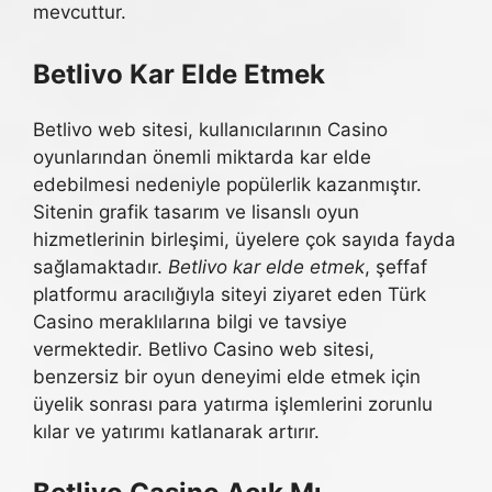
mevcuttur.
Betlivo Kar Elde Etmek
Betlivo web sitesi, kullanıcılarının Casino
oyunlarından önemli miktarda kar elde
edebilmesi nedeniyle popülerlik kazanmıştır.
Sitenin grafik tasarım ve lisanslı oyun
hizmetlerinin birleşimi, üyelere çok sayıda fayda
sağlamaktadır.
Betlivo kar elde etmek
, şeffaf
platformu aracılığıyla siteyi ziyaret eden Türk
Casino meraklılarına bilgi ve tavsiye
vermektedir. Betlivo Casino web sitesi,
benzersiz bir oyun deneyimi elde etmek için
üyelik sonrası para yatırma işlemlerini zorunlu
kılar ve yatırımı katlanarak artırır.