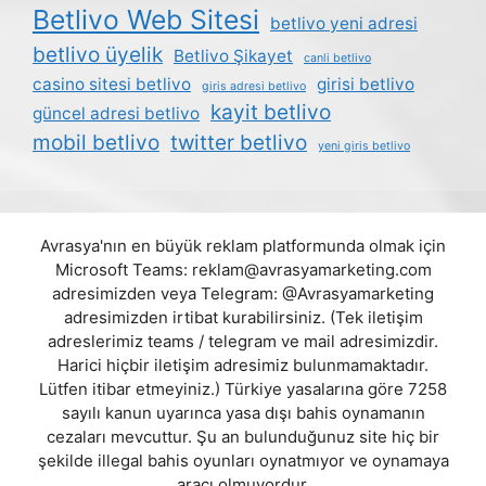
Betlivo Web Sitesi
betlivo yeni adresi
betlivo üyelik
Betlivo Şikayet
canli betlivo
casino sitesi betlivo
girisi betlivo
giris adresi betlivo
kayit betlivo
güncel adresi betlivo
mobil betlivo
twitter betlivo
yeni giris betlivo
Avrasya'nın en büyük reklam platformunda olmak için
Microsoft Teams:
reklam@avrasyamarketing.com
adresimizden veya Telegram: @Avrasyamarketing
adresimizden irtibat kurabilirsiniz. (Tek iletişim
adreslerimiz teams / telegram ve mail adresimizdir.
Harici hiçbir iletişim adresimiz bulunmamaktadır.
Lütfen itibar etmeyiniz.) Türkiye yasalarına göre 7258
sayılı kanun uyarınca yasa dışı bahis oynamanın
cezaları mevcuttur. Şu an bulunduğunuz site hiç bir
şekilde illegal bahis oyunları oynatmıyor ve oynamaya
aracı olmuyordur.