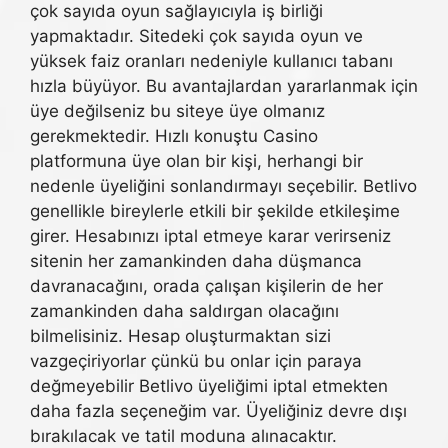
çok sayıda oyun sağlayıcıyla iş birliği
yapmaktadır. Sitedeki çok sayıda oyun ve
yüksek faiz oranları nedeniyle kullanıcı tabanı
hızla büyüyor. Bu avantajlardan yararlanmak için
üye değilseniz bu siteye üye olmanız
gerekmektedir. Hızlı konuştu Casino
platformuna üye olan bir kişi, herhangi bir
nedenle üyeliğini sonlandırmayı seçebilir. Betlivo
genellikle bireylerle etkili bir şekilde etkileşime
girer. Hesabınızı iptal etmeye karar verirseniz
sitenin her zamankinden daha düşmanca
davranacağını, orada çalışan kişilerin de her
zamankinden daha saldırgan olacağını
bilmelisiniz. Hesap oluşturmaktan sizi
vazgeçiriyorlar çünkü bu onlar için paraya
değmeyebilir Betlivo üyeliğimi iptal etmekten
daha fazla seçeneğim var. Üyeliğiniz devre dışı
bırakılacak ve tatil moduna alınacaktır.