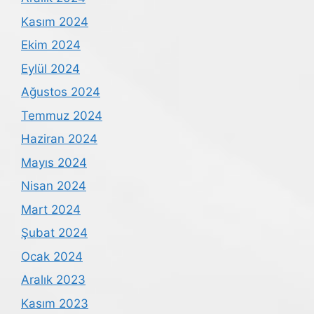
Kasım 2024
Ekim 2024
Eylül 2024
Ağustos 2024
Temmuz 2024
Haziran 2024
Mayıs 2024
Nisan 2024
Mart 2024
Şubat 2024
Ocak 2024
Aralık 2023
Kasım 2023