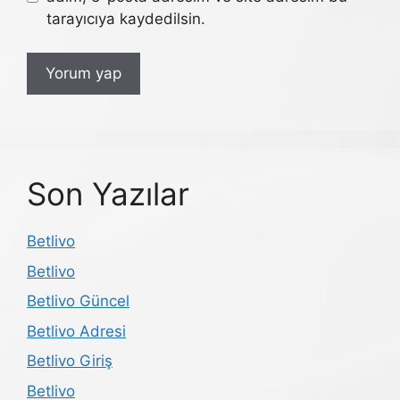
tarayıcıya kaydedilsin.
Son Yazılar
Betlivo
Betlivo
Betlivo Güncel
Betlivo Adresi
Betlivo Giriş
Betlivo