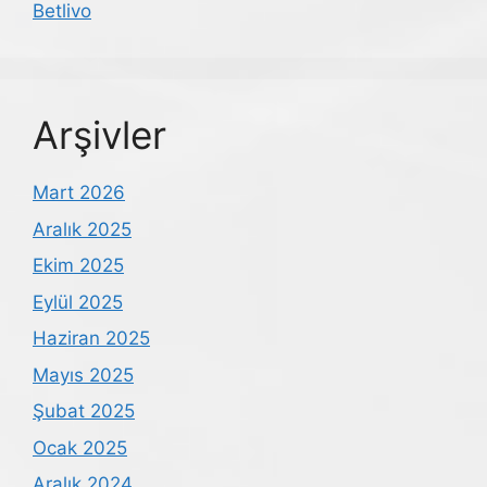
Betlivo
Arşivler
Mart 2026
Aralık 2025
Ekim 2025
Eylül 2025
Haziran 2025
Mayıs 2025
Şubat 2025
Ocak 2025
Aralık 2024