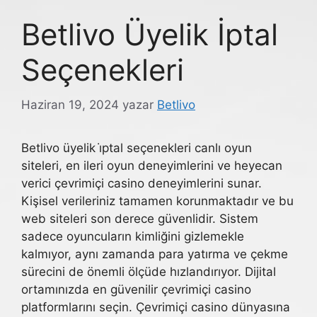
Betlivo Üyelik İptal
Seçenekleri
Haziran 19, 2024
yazar
Betlivo
Betlivo üyelik i̇ptal seçenekleri canlı oyun
siteleri, en ileri oyun deneyimlerini ve heyecan
verici çevrimiçi casino deneyimlerini sunar.
Kişisel verileriniz tamamen korunmaktadır ve bu
web siteleri son derece güvenlidir. Sistem
sadece oyuncuların kimliğini gizlemekle
kalmıyor, aynı zamanda para yatırma ve çekme
sürecini de önemli ölçüde hızlandırıyor. Dijital
ortamınızda en güvenilir çevrimiçi casino
platformlarını seçin. Çevrimiçi casino dünyasına