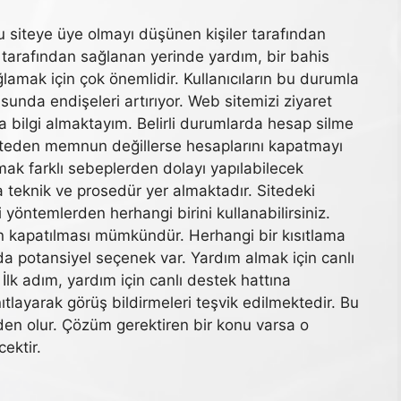
 siteye üye olmayı düşünen kişiler tarafından
tarafından sağlanan yerinde yardım, bir bahis
sağlamak için çok önemlidir. Kullanıcıların bu durumla
onusunda endişeleri artırıyor. Web sitemizi ziyaret
 bilgi almaktayım. Belirli durumlarda hesap silme
siteden memnun değillerse hesaplarını kapatmayı
tmak farklı sebeplerden dolayı yapılabilecek
la teknik ve prosedür yer almaktadır. Sitedeki
 yöntemlerden herhangi birini kullanabilirsiniz.
 kapatılması mümkündür. Herhangi bir kısıtlama
ıda potansiyel seçenek var. Yardım almak için canlı
lk adım, yardım için canlı destek hattına
ıtlayarak görüş bildirmeleri teşvik edilmektedir. Bu
den olur. Çözüm gerektiren bir konu varsa o
ektir.