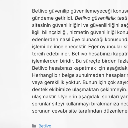
Betlivo güvenilip güvenilemeyeceği konusu
gündeme getirildi.
Betlivo güvenilirlik testi
sitesinin güvenilirliğini ve güvenilirliğini 
ilgili bilinçsizliği, hizmetin güvenilirliği k
edenlerden nasıl üye olunacağı konusunda
işlemi de incelenecektir. Eğer oyuncular 
tercih edebilirler. Betlivo hesabınızı kapa
işlemlerden biridir. Bu süreçte birden faz
Betlivo hesabınızı kapatmak için aşağıdaki
Herhangi bir belge sunulmadan hesapların
veya gereklilik yoktur. Bunun için çok say
destek ekibimize ulaşmaktan çekinmeyin. İ
ulaşmaktır. Üyelerin aşağıdaki soruları yan
sorunlar siteyi kullanmayı bırakmanıza ne
sorunun cevabı site tarafından düzenlenec
Kategoriler
Betlivo