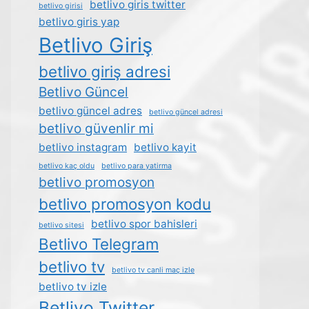
betlivo giris twitter
betlivo girisi
betlivo giris yap
Betlivo Giriş
betlivo giriş adresi
Betlivo Güncel
betlivo güncel adres
betlivo güncel adresi
betlivo güvenlir mi
betlivo instagram
betlivo kayit
betlivo kaç oldu
betlivo para yatirma
betlivo promosyon
betlivo promosyon kodu
betlivo spor bahisleri
betlivo sitesi
Betlivo Telegram
betlivo tv
betlivo tv canli maç izle
betlivo tv izle
Betlivo Twitter