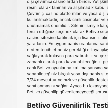
dışı çevrimiçi casinolardan biridir. Yetişki
resmi olarak tanınan ve alışılmadık kabul e
Çevrimiçi casino platformları ve yasa dışı c
kullanılmaktadır, ancak canlı casinolar ve 
unutmamak önemlidir. Sitenin ismiyle kar
tercih ettiğiniz seçenek olarak Betlivo seç
casino sitesine katılmak için lisansınızı 
yararlanın. En uygun bahis oranlarına sahip
neden tercih etmeniz gerektiği ortaya çıkı
sağlayarak kolayca para yatırabilir ve çek
zamanlı olarak para kazanabileceğiniz, g
canlı Betlivo oyunlarına katılma şansına s
yapabileceğiniz birçok yasa dışı bahis site
7/24 mevcuttur ve hızlı ve güvenilir deste
yanıtlanmasını sağlar. Ayrıca bu lokasyondan
Betlivo güvenilip güvenilemeyeceği sorusu
Betlivo Güvenilirlik Test