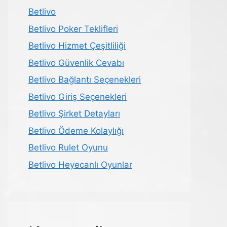
Betlivo
Betlivo Poker Teklifleri
Betlivo Hizmet Çeşitliliği
Betlivo Güvenlik Cevabı
Betlivo Bağlantı Seçenekleri
Betlivo Giriş Seçenekleri
Betlivo Şirket Detayları
Betlivo Ödeme Kolaylığı
Betlivo Rulet Oyunu
Betlivo Heyecanlı Oyunlar