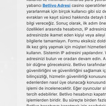
yabancı
Betlivo Adresi
casino operatörler
yararlanmak için birçok kullanıcı gibi siz d
evrakları ve kayıt süreci hakkında detaylı bi
bilgi vereceğiz. Sonuç olarak, ilk adım ön
özellikleri arasında hesabınızı, IP adresini
adresinizde ikamet eden kişiyi veya aileyi
bilgilerle tamamlayın. Formu eksiksiz dol
ilk kez giriş yapmak için müşteri hizmetle
kullanın. Sistemin IP adresini yapılandırır
adresinizi bulun ve oradan devam edin. An
bir düğme göreceksiniz. Betlivo tarafından
güvenilirliğini ve güvenilirliğini sağlamak iç
bilinçsizliği, hizmetin güvenilirliği konusun
edenlerden nasıl üye olunacağı konusunda
işlemi de incelenecektir. Eğer oyuncular 
tercih edebilirler. Betlivo hesabınızı kapa
işlemlerden biridir. Bu süreçte birden faz
Betlivo hesabınızı kapatmak için aşağıdaki