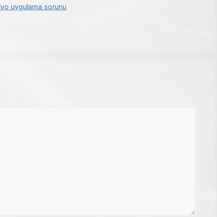
livo uygulama sorunu