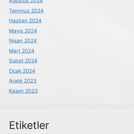
Ağustos 2024
Temmuz 2024
Haziran 2024
Mayıs 2024
Nisan 2024
Mart 2024
Şubat 2024
Ocak 2024
Aralık 2023
Kasım 2023
Etiketler