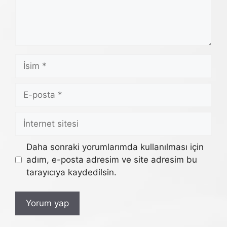
İsim
E-
posta
İnternet
sitesi
Daha sonraki yorumlarımda kullanılması için
adım, e-posta adresim ve site adresim bu
tarayıcıya kaydedilsin.