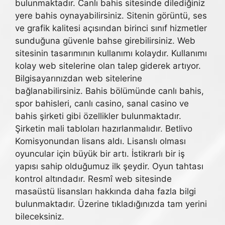
bulunmaktadır. Canlı bahis sitesinde dilediğiniz
yere bahis oynayabilirsiniz. Sitenin görüntü, ses
ve grafik kalitesi açısından birinci sınıf hizmetler
sunduğuna güvenle bahse girebilirsiniz. Web
sitesinin tasarımının kullanımı kolaydır. Kullanımı
kolay web sitelerine olan talep giderek artıyor.
Bilgisayarınızdan web sitelerine
bağlanabilirsiniz. Bahis bölümünde canlı bahis,
spor bahisleri, canlı casino, sanal casino ve
bahis şirketi gibi özellikler bulunmaktadır.
Şirketin mali tabloları hazırlanmalıdır. Betlivo
Komisyonundan lisans aldı. Lisanslı olması
oyuncular için büyük bir artı. İstikrarlı bir iş
yapısı sahip olduğumuz ilk şeydir. Oyun tahtası
kontrol altındadır. Resmî web sitesinde
masaüstü lisansları hakkında daha fazla bilgi
bulunmaktadır. Üzerine tıkladığınızda tam yerini
bileceksiniz.