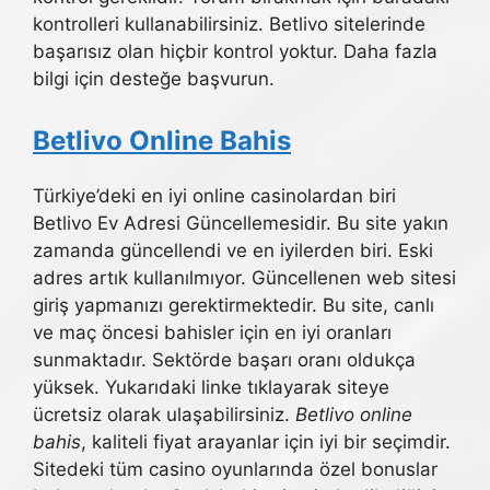
kontrolleri kullanabilirsiniz. Betlivo sitelerinde
başarısız olan hiçbir kontrol yoktur. Daha fazla
bilgi için desteğe başvurun.
Betlivo Online Bahis
Türkiye’deki en iyi online casinolardan biri
Betlivo Ev Adresi Güncellemesidir. Bu site yakın
zamanda güncellendi ve en iyilerden biri. Eski
adres artık kullanılmıyor. Güncellenen web sitesi
giriş yapmanızı gerektirmektedir. Bu site, canlı
ve maç öncesi bahisler için en iyi oranları
sunmaktadır. Sektörde başarı oranı oldukça
yüksek. Yukarıdaki linke tıklayarak siteye
ücretsiz olarak ulaşabilirsiniz.
Betlivo online
bahis
, kaliteli fiyat arayanlar için iyi bir seçimdir.
Sitedeki tüm casino oyunlarında özel bonuslar