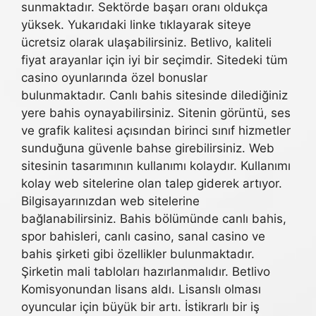
sunmaktadır. Sektörde başarı oranı oldukça
yüksek. Yukarıdaki linke tıklayarak siteye
ücretsiz olarak ulaşabilirsiniz. Betlivo, kaliteli
fiyat arayanlar için iyi bir seçimdir. Sitedeki tüm
casino oyunlarında özel bonuslar
bulunmaktadır. Canlı bahis sitesinde dilediğiniz
yere bahis oynayabilirsiniz. Sitenin görüntü, ses
ve grafik kalitesi açısından birinci sınıf hizmetler
sunduğuna güvenle bahse girebilirsiniz. Web
sitesinin tasarımının kullanımı kolaydır. Kullanımı
kolay web sitelerine olan talep giderek artıyor.
Bilgisayarınızdan web sitelerine
bağlanabilirsiniz. Bahis bölümünde canlı bahis,
spor bahisleri, canlı casino, sanal casino ve
bahis şirketi gibi özellikler bulunmaktadır.
Şirketin mali tabloları hazırlanmalıdır. Betlivo
Komisyonundan lisans aldı. Lisanslı olması
oyuncular için büyük bir artı. İstikrarlı bir iş