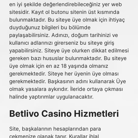
en iyi şekilde değerlendirebileceğiniz yer web
sitesidir. Kayıt ol butonu sitenin üst kısmında
bulunmaktadır. Bu siteye üye olmak için ihtiyaç
duyduğunuz bilgileri bu bölümde
paylaşabilirsiniz. Adınızı, doğum tarihinizi ve
kullanıcı adlarınızı girerseniz bu siteye giriş
yapabilirsiniz. Siteye üye olurken dikkat edilmesi
gereken bazı hususlar bulunmaktadır. Bu siteye
üye olmak için en az 18 yaşında olmanız
gerekmektedir. Siteye her üyenin üye olması
gerekmektedir. Başkasının adını kullanarak Üye
olmak yasalara aykırıdır. İleride ortaya çıkması
halinde yaptırımlar uygulanacaktır.
Betlivo Casino Hizmetleri
Site, başkalarının hesaplarından para
çekmenize olanak tanır. Kurallar ihlal