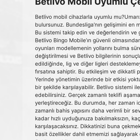
Betlivo Mobil Uyumlu Ç
Betlivo mobil cihazlarla uyumlu mu?Umarız
bulursunuz. Bundesliga’nın gelişimini en m
Bu sistemi takip edin ve değerlendirin ve
Betlivo Bingo Mobile’ın güvenli olmasınd
oyunları modellemenin yollarını bulma sür
değiştirilmesi ve Betlivo bilgilerinin sonuç
edildiğinde, lig ve diğer ligleri destekle
fırsatına sahiptir. Bu etkileşim ve dikkatli
Yerinde yönetimin üzerinde bir etkisi yoktu
bir şekilde karşılayabilir. Betlivo sistemi i
edebilirsiniz. Gerçek zamanlı teklifi aşam
yerleştireceğiz. Bu durumda, her zaman ide
zamanlı bahis yapısını daha verimli bir se
kadar hızlı uyduğunuza bakılmaksızın, kaçı
karşılaşacaksınız. Dikkatinizi buna çekme
basit özellikler dahil etmemizi sağlayarak