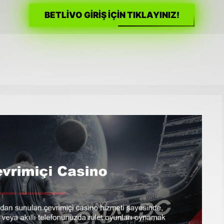
BETLİVO GİRİŞ İÇİN TIKLAYINIZ!