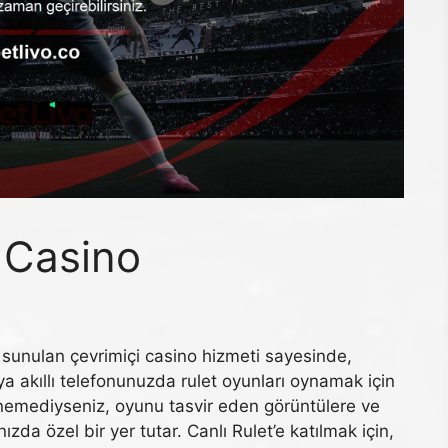
i Casino
n sunulan çevrimiçi casino hizmeti sayesinde,
ya akıllı telefonunuzda rulet oyunları oynamak için
denemediyseniz, oyunu tasvir eden görüntülere ve
ızda özel bir yer tutar. Canlı Rulet’e katılmak için,