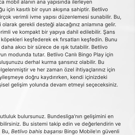
ca mobil alanın ana yapısında ilerleyen
için kasıtlı bir oyun akışına sahiptir. Betlivo
irçok verimli ivme yapısı düzenlemesi sunabilir. Bu,
i olarak gerekli desteği alacağınız anlamına gelir.
imli ve kompakt bir yapıya dahil edilebilir. Şans
n köpekleri keşfederek ek fırsatları keşfedin. Bunu
aha akıcı bir sürece de ışık tutabilir. Betlivo
 oyun modunda tutar. Betlivo Canlı Bingo Play için
ruluşunuzu derhal kurma şansınız olabilir. Bu
lgelenmiştir ve her zaman özel ihtiyaçlarınız için
iyileşmeye doğru kaydırırken, kendi içinizdeki
işisel gelişim yolunda devam etmeyi seçeceksiniz.
utluluk bulursunuz. Bundesliga’nın gelişimini en
ilirsiniz. Bu sistemi takip edin ve değerlendirin ve
. Bu,
Betlivo bahis başarısı
Bingo Mobile’ın güvenli