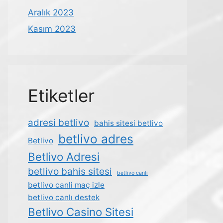
Aralık 2023
Kasım 2023
Etiketler
adresi betlivo
bahis sitesi betlivo
betlivo adres
Betlivo
Betlivo Adresi
betlivo bahis sitesi
betlivo canli
betlivo canli maç izle
betlivo canlı destek
Betlivo Casino Sitesi