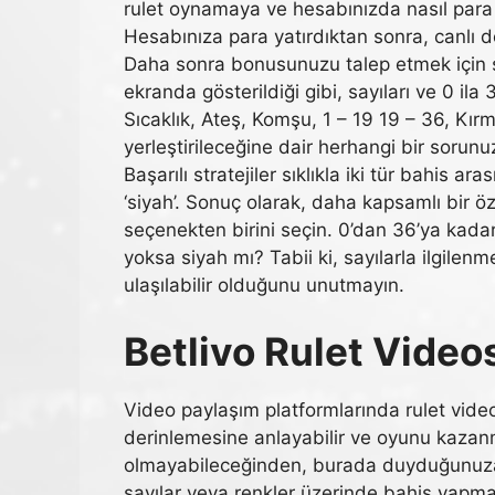
rulet oynamaya ve hesabınızda nasıl para 
Hesabınıza para yatırdıktan sonra, canlı 
Daha sonra bonusunuzu talep etmek için se
ekranda gösterildiği gibi, sayıları ve 0 il
Sıcaklık, Ateş, Komşu, 1 – 19 19 – 36, Kırm
yerleştirileceğine dair herhangi bir sorun
Başarılı stratejiler sıklıkla iki tür bahis aras
‘siyah’. Sonuç olarak, daha kapsamlı bir ö
seçenekten birini seçin. 0’dan 36’ya kadar
yoksa siyah mı? Tabii ki, sayılarla ilgilenm
ulaşılabilir olduğunu unutmayın.
Betlivo Rulet Video
Video paylaşım platformlarında rulet videola
derinlemesine anlayabilir ve oyunu kazanma
olmayabileceğinden, burada duyduğunuza
sayılar veya renkler üzerinde bahis yapmas