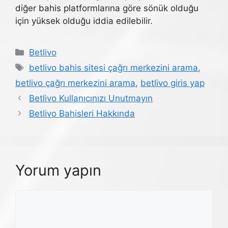
diğer bahis platformlarına göre sönük olduğu
için yüksek olduğu iddia edilebilir.
Kategoriler
Betlivo
Etiketler
betlivo bahis sitesi çağrı merkezini arama
,
betlivo çağrı merkezini arama
,
betlivo giris yap
Betlivo Kullanıcınızı Unutmayın
Betlivo Bahisleri Hakkında
Yorum yapın
Yorum