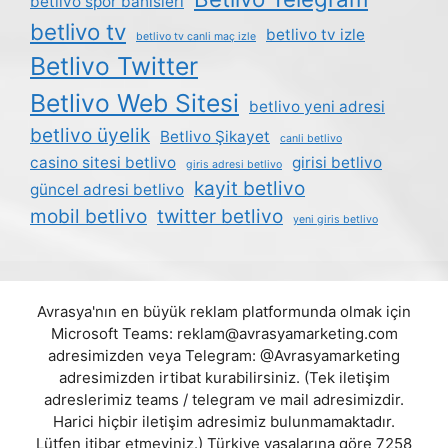
betlivo spor bahisleri
betlivo tv
betlivo tv izle
betlivo tv canli maç izle
Betlivo Twitter
Betlivo Web Sitesi
betlivo yeni adresi
betlivo üyelik
Betlivo Şikayet
canli betlivo
casino sitesi betlivo
girisi betlivo
giris adresi betlivo
kayit betlivo
güncel adresi betlivo
mobil betlivo
twitter betlivo
yeni giris betlivo
Avrasya'nın en büyük reklam platformunda olmak için
Microsoft Teams:
reklam@avrasyamarketing.com
adresimizden veya Telegram: @Avrasyamarketing
adresimizden irtibat kurabilirsiniz. (Tek iletişim
adreslerimiz teams / telegram ve mail adresimizdir.
Harici hiçbir iletişim adresimiz bulunmamaktadır.
Lütfen itibar etmeyiniz.) Türkiye yasalarına göre 7258