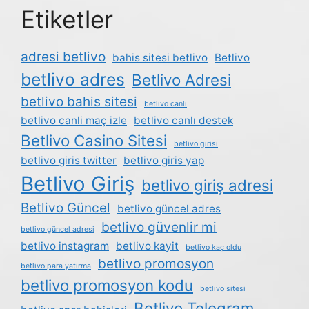
Etiketler
adresi betlivo
bahis sitesi betlivo
Betlivo
betlivo adres
Betlivo Adresi
betlivo bahis sitesi
betlivo canli
betlivo canli maç izle
betlivo canlı destek
Betlivo Casino Sitesi
betlivo girisi
betlivo giris twitter
betlivo giris yap
Betlivo Giriş
betlivo giriş adresi
Betlivo Güncel
betlivo güncel adres
betlivo güvenlir mi
betlivo güncel adresi
betlivo instagram
betlivo kayit
betlivo kaç oldu
betlivo promosyon
betlivo para yatirma
betlivo promosyon kodu
betlivo sitesi
Betlivo Telegram